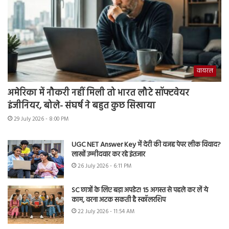
वायरल
अमेरिका में नौकरी नहीं मिली तो भारत लौटे सॉफ्टवेयर
इंजीनियर, बोले- संघर्ष ने बहुत कुछ सिखाया
29 July 2026 - 8:00 PM
UGC NET Answer Key में देरी की वजह पेपर लीक विवाद?
लाखों उम्मीदवार कर रहे इंतजार
26 July 2026 - 6:11 PM
SC छात्रों के लिए बड़ा अपडेट! 15 अगस्त से पहले कर लें ये
काम, वरना अटक सकती है स्कॉलरशिप
22 July 2026 - 11:54 AM