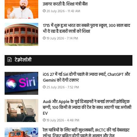
उजागर करती है: शिक्षा मंत्री बैंस
20 July 2026 - 11:43 AM
1715 में शुरू हुआ भारत का सबसे पुराना स्कूल, 300 साल बाद
भी दे रहा है हजारों छात्रों को शिक्षा
19 July 2026 - 7:14 PM
टेक्नोलॉजी
iOS 27 में नई Siri होगी पहले से ज्यादा स्मार्ट, ChatGPT और
Gemini को देगी टक्कर
25 July 2026 - 7:52 PM
Audi और Apple के पूर्व डिजाइनरों ने बनाई लग्जरी इलेक्ट्रिक
बग्गी, 100 किमी से ज्यादा की रेंज के साथ आएगी यह अनोखी
EV
19 July 2026 - 4:48 PM
रेल यात्रियों के लिए बड़ी खुशखबरी, IRCTC की नई वेबसाइट
लॉन्च, टिकट बुकिंग होगी पहले से आसान और तेज