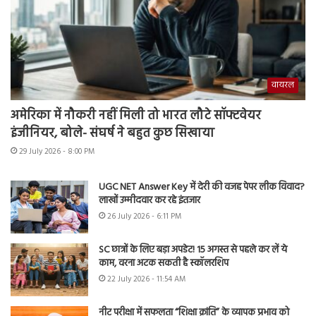
वायरल
अमेरिका में नौकरी नहीं मिली तो भारत लौटे सॉफ्टवेयर
इंजीनियर, बोले- संघर्ष ने बहुत कुछ सिखाया
29 July 2026 - 8:00 PM
UGC NET Answer Key में देरी की वजह पेपर लीक विवाद?
लाखों उम्मीदवार कर रहे इंतजार
26 July 2026 - 6:11 PM
SC छात्रों के लिए बड़ा अपडेट! 15 अगस्त से पहले कर लें ये
काम, वरना अटक सकती है स्कॉलरशिप
22 July 2026 - 11:54 AM
नीट परीक्षा में सफलता “शिक्षा क्रांति” के व्यापक प्रभाव को