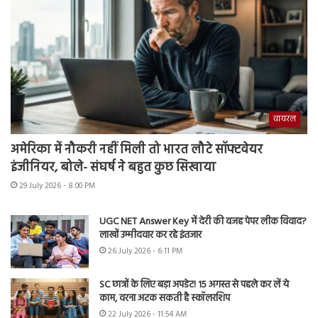
वायरल
अमेरिका में नौकरी नहीं मिली तो भारत लौटे सॉफ्टवेयर
इंजीनियर, बोले- संघर्ष ने बहुत कुछ सिखाया
29 July 2026 - 8:00 PM
UGC NET Answer Key में देरी की वजह पेपर लीक विवाद?
लाखों उम्मीदवार कर रहे इंतजार
26 July 2026 - 6:11 PM
SC छात्रों के लिए बड़ा अपडेट! 15 अगस्त से पहले कर लें ये
काम, वरना अटक सकती है स्कॉलरशिप
22 July 2026 - 11:54 AM