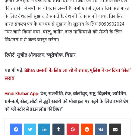
कुमार के नेतृत्व में एनडीए के साथ बिहार तरक्की कर रहा है। आज और देश
की तरक्की में सभी का योगदान जरूरी है। नमो एप से जुड़कर विकसित भारत
के लिए देशवासी सुझाव दे सकते हैं. देश की विकास की गाथा, विकसित
भारत संकल्प पत्र के माध्यम से सुझाव दें। सुझाव के लिए 9090902024
नंबर जारी किया गया। बालू, ज़मीन, दारू माफियाओं को रोकने के लिए
विधानसभा से जल्द कानून बनेगा।
रिपोर्टः सुजीत श्रीवास्तव, ब्यूरोचीफ, बिहार
यह भी पढ़ें:
Bihar: तस्करी के लिए ला रहे थे शराब, पुलिस ने कर दिया ‘खेल’
खराब
Hindi Khabar App:
देश, राजनीति, टेक, बॉलीवुड, राष्ट्र, बिज़नेस, ज्योतिष,
धर्म-कर्म, खेल, ऑटो से जुड़ी ख़बरों को मोबाइल पर पढ़ने के लिए हमारे ऐप
को प्ले स्टोर से डाउनलोड कीजिए।”
LinkedIn
Tumblr
Pinterest
Reddit
VKontakte
Share via Email