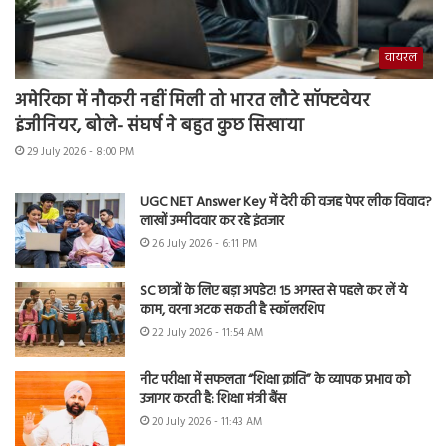
वायरल
अमेरिका में नौकरी नहीं मिली तो भारत लौटे सॉफ्टवेयर
इंजीनियर, बोले- संघर्ष ने बहुत कुछ सिखाया
29 July 2026 - 8:00 PM
UGC NET Answer Key में देरी की वजह पेपर लीक विवाद?
लाखों उम्मीदवार कर रहे इंतजार
26 July 2026 - 6:11 PM
SC छात्रों के लिए बड़ा अपडेट! 15 अगस्त से पहले कर लें ये
काम, वरना अटक सकती है स्कॉलरशिप
22 July 2026 - 11:54 AM
नीट परीक्षा में सफलता “शिक्षा क्रांति” के व्यापक प्रभाव को
उजागर करती है: शिक्षा मंत्री बैंस
20 July 2026 - 11:43 AM