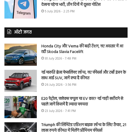
देखना पड़ेगा भारी, तीन दिनों में दूसरा नोटिस
5 July 2026 - 2:25 PM
ऑटो जगत
Honda City और Verna की बढ़ी टेंशन, नए अवतार में आ
रही Skoda Slavia Facelift
30 July 2026 - 7:48 PM
नई मारुति ब्रेजा फेसलिफ्ट लॉन्च, नए फीचर्स और टर्बो इंजन के
साथ आई SUV, जानें क्या है कीमत
26 July 2026 - 3:56 PM
E20 पेट्रोल, फ्लेक्स फ्यूल या EV कार? नई गाड़ी खरीदने से
पहले जानें किसमें है ज्यादा फायदा
23 July 2026 - 7:41 PM
Triumph की लिमिटेड एडिशन बाइक लॉन्च के लिए तैयार, 21
लाख रुपये कीमत में मिलेंगे प्रीमियम फीचर्स