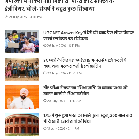
अमेरिका में नौकरी नहीं मिली तो भारत लौटे सॉफ्टवेयर
इंजीनियर, बोले- संघर्ष ने बहुत कुछ सिखाया
29 July 2026 - 8:00 PM
UGC NET Answer Key में देरी की वजह पेपर लीक विवाद?
लाखों उम्मीदवार कर रहे इंतजार
26 July 2026 - 6:11 PM
SC छात्रों के लिए बड़ा अपडेट! 15 अगस्त से पहले कर लें ये
काम, वरना अटक सकती है स्कॉलरशिप
22 July 2026 - 11:54 AM
नीट परीक्षा में सफलता “शिक्षा क्रांति” के व्यापक प्रभाव को
उजागर करती है: शिक्षा मंत्री बैंस
20 July 2026 - 11:43 AM
1715 में शुरू हुआ भारत का सबसे पुराना स्कूल, 300 साल बाद
भी दे रहा है हजारों छात्रों को शिक्षा
19 July 2026 - 7:14 PM