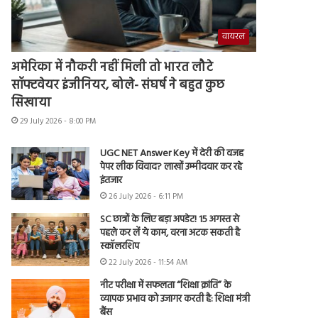
वायरल
अमेरिका में नौकरी नहीं मिली तो भारत लौटे
सॉफ्टवेयर इंजीनियर, बोले- संघर्ष ने बहुत कुछ
सिखाया
29 July 2026 - 8:00 PM
UGC NET Answer Key में देरी की वजह
पेपर लीक विवाद? लाखों उम्मीदवार कर रहे
इंतजार
26 July 2026 - 6:11 PM
SC छात्रों के लिए बड़ा अपडेट! 15 अगस्त से
पहले कर लें ये काम, वरना अटक सकती है
स्कॉलरशिप
22 July 2026 - 11:54 AM
नीट परीक्षा में सफलता “शिक्षा क्रांति” के
व्यापक प्रभाव को उजागर करती है: शिक्षा मंत्री
बैंस