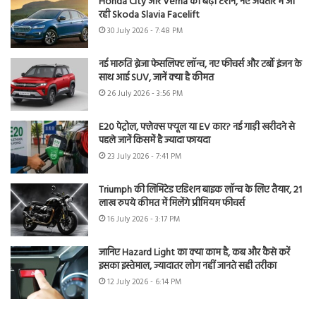
Honda City और Verna की बढ़ी टेंशन, नए अवतार में आ
रही Skoda Slavia Facelift
30 July 2026 - 7:48 PM
नई मारुति ब्रेजा फेसलिफ्ट लॉन्च, नए फीचर्स और टर्बो इंजन के
साथ आई SUV, जानें क्या है कीमत
26 July 2026 - 3:56 PM
E20 पेट्रोल, फ्लेक्स फ्यूल या EV कार? नई गाड़ी खरीदने से
पहले जानें किसमें है ज्यादा फायदा
23 July 2026 - 7:41 PM
Triumph की लिमिटेड एडिशन बाइक लॉन्च के लिए तैयार, 21
लाख रुपये कीमत में मिलेंगे प्रीमियम फीचर्स
16 July 2026 - 3:17 PM
जानिए Hazard Light का क्या काम है, कब और कैसे करें
इसका इस्तेमाल, ज्यादातर लोग नहीं जानते सही तरीका
12 July 2026 - 6:14 PM