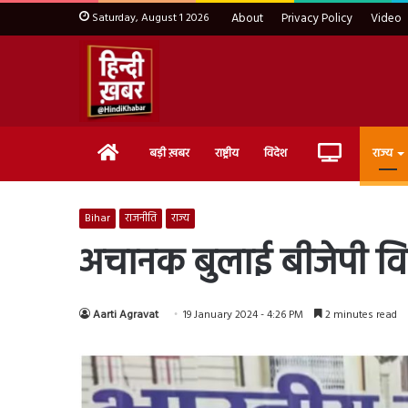
Saturday, August 1 2026
About
Privacy Policy
Video
Home
Live
बड़ी ख़बर
राष्ट्रीय
विदेश
राज्य
TV
Bihar
राजनीति
राज्य
अचानक बुलाई बीजेपी वि
Aarti Agravat
19 January 2024 - 4:26 PM
2 minutes read