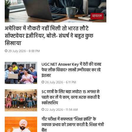
वायरल
अमेरिका में नौकरी नहीं मिली तो भारत लौटे
सॉफ्टवेयर इंजीनियर, बोले- संघर्ष ने बहुत कुछ
सिखाया
29 July 2026 - 8:00 PM
UGC NET Answer Key में देरी की वजह
पेपर लीक विवाद? लाखों उम्मीदवार कर रहे
इंतजार
26 July 2026 - 6:11 PM
SC छात्रों के लिए बड़ा अपडेट! 15 अगस्त से
पहले कर लें ये काम, वरना अटक सकती है
स्कॉलरशिप
22 July 2026 - 11:54 AM
नीट परीक्षा में सफलता “शिक्षा क्रांति” के
व्यापक प्रभाव को उजागर करती है: शिक्षा मंत्री
बैंस