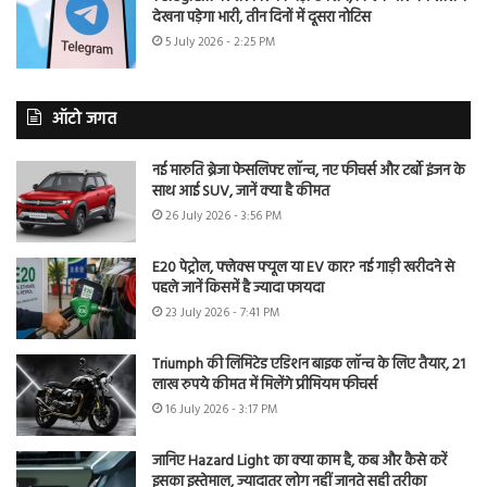
देखना पड़ेगा भारी, तीन दिनों में दूसरा नोटिस
5 July 2026 - 2:25 PM
ऑटो जगत
नई मारुति ब्रेजा फेसलिफ्ट लॉन्च, नए फीचर्स और टर्बो इंजन के
साथ आई SUV, जानें क्या है कीमत
26 July 2026 - 3:56 PM
E20 पेट्रोल, फ्लेक्स फ्यूल या EV कार? नई गाड़ी खरीदने से
पहले जानें किसमें है ज्यादा फायदा
23 July 2026 - 7:41 PM
Triumph की लिमिटेड एडिशन बाइक लॉन्च के लिए तैयार, 21
लाख रुपये कीमत में मिलेंगे प्रीमियम फीचर्स
16 July 2026 - 3:17 PM
जानिए Hazard Light का क्या काम है, कब और कैसे करें
इसका इस्तेमाल, ज्यादातर लोग नहीं जानते सही तरीका