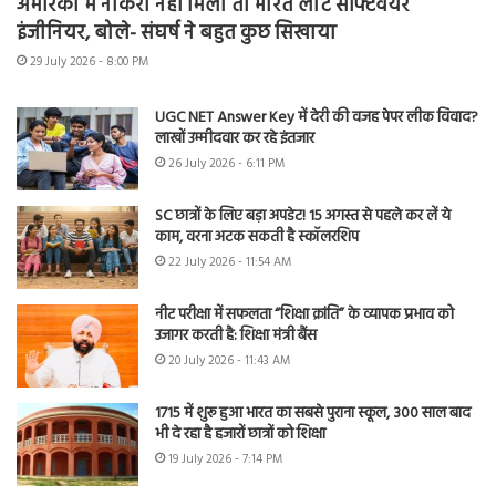
अमेरिका में नौकरी नहीं मिली तो भारत लौटे सॉफ्टवेयर
इंजीनियर, बोले- संघर्ष ने बहुत कुछ सिखाया
29 July 2026 - 8:00 PM
UGC NET Answer Key में देरी की वजह पेपर लीक विवाद?
लाखों उम्मीदवार कर रहे इंतजार
26 July 2026 - 6:11 PM
SC छात्रों के लिए बड़ा अपडेट! 15 अगस्त से पहले कर लें ये
काम, वरना अटक सकती है स्कॉलरशिप
22 July 2026 - 11:54 AM
नीट परीक्षा में सफलता “शिक्षा क्रांति” के व्यापक प्रभाव को
उजागर करती है: शिक्षा मंत्री बैंस
20 July 2026 - 11:43 AM
1715 में शुरू हुआ भारत का सबसे पुराना स्कूल, 300 साल बाद
भी दे रहा है हजारों छात्रों को शिक्षा
19 July 2026 - 7:14 PM