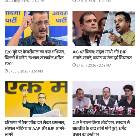
28 July 2026 - 2:48 PM
27 July 2026 - 6:29 PM
E20 मुद्दे पर केजरीवाल का नया अभियान,
AK-47 विवाद: राहुल गांधी और BJP
दिल्ली में करेंगे ‘नेशनल टाउनहॉल अगेंस्ट
आमने-सामने, बयान पर तेज हुई सियासत
E20’
27 July 2026 - 2:59 PM
27 July 2026 - 3:51 PM
हरियाणा में पेपर लीक को लेकर घमासान,
CJP ने खत्म किया आंदोलन, सरकार से
सोशल मीडिया पर AAP और BJP आमने-
बातचीत के बाद तीनों मांगें पूरी, धर्मेंद्र
सामने
प्रधान का इस्तीफा