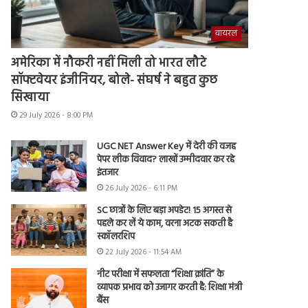
वायरल
अमेरिका में नौकरी नहीं मिली तो भारत लौटे
सॉफ्टवेयर इंजीनियर, बोले- संघर्ष ने बहुत कुछ
सिखाया
29 July 2026 - 8:00 PM
UGC NET Answer Key में देरी की वजह
पेपर लीक विवाद? लाखों उम्मीदवार कर रहे
इंतजार
26 July 2026 - 6:11 PM
SC छात्रों के लिए बड़ा अपडेट! 15 अगस्त से
पहले कर लें ये काम, वरना अटक सकती है
स्कॉलरशिप
22 July 2026 - 11:54 AM
नीट परीक्षा में सफलता “शिक्षा क्रांति” के
व्यापक प्रभाव को उजागर करती है: शिक्षा मंत्री
बैंस