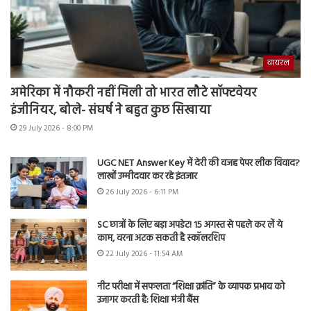
वायरल
अमेरिका में नौकरी नहीं मिली तो भारत लौटे सॉफ्टवेयर
इंजीनियर, बोले- संघर्ष ने बहुत कुछ सिखाया
29 July 2026 - 8:00 PM
UGC NET Answer Key में देरी की वजह पेपर लीक विवाद?
लाखों उम्मीदवार कर रहे इंतजार
26 July 2026 - 6:11 PM
SC छात्रों के लिए बड़ा अपडेट! 15 अगस्त से पहले कर लें ये
काम, वरना अटक सकती है स्कॉलरशिप
22 July 2026 - 11:54 AM
नीट परीक्षा में सफलता “शिक्षा क्रांति” के व्यापक प्रभाव को
उजागर करती है: शिक्षा मंत्री बैंस