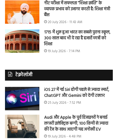
नीट परीक्षा में सफलता “शिक्षा क्रांति” के
व्यापक प्रभाव को उजागर करती है: शिक्षा मंत्री
बैंस
20 July 2026 - 11:43 AM
1715 में शुरू हुआ भारत का सबसे पुराना स्कूल,
300 साल बाद भी दे रहा है हजारों छात्रों को
शिक्षा
19 July 2026 - 7:14 PM
टेक्नोलॉजी
iOS 27 में नई Siri होगी पहले से ज्यादा स्मार्ट,
ChatGPT और Gemini को देगी टक्कर
25 July 2026 - 7:52 PM
Audi और Apple के पूर्व डिजाइनरों ने बनाई
लग्जरी इलेक्ट्रिक बग्गी, 100 किमी से ज्यादा
की रेंज के साथ आएगी यह अनोखी EV
19 July 2026 - 4:48 PM