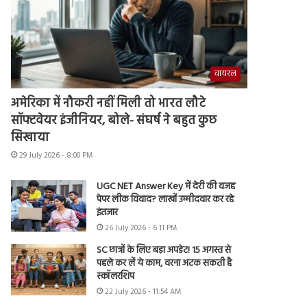
वायरल
अमेरिका में नौकरी नहीं मिली तो भारत लौटे
सॉफ्टवेयर इंजीनियर, बोले- संघर्ष ने बहुत कुछ
सिखाया
29 July 2026 - 8:00 PM
UGC NET Answer Key में देरी की वजह
पेपर लीक विवाद? लाखों उम्मीदवार कर रहे
इंतजार
26 July 2026 - 6:11 PM
SC छात्रों के लिए बड़ा अपडेट! 15 अगस्त से
पहले कर लें ये काम, वरना अटक सकती है
स्कॉलरशिप
22 July 2026 - 11:54 AM