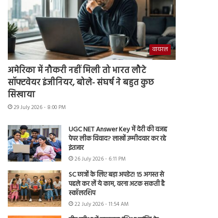
वायरल
अमेरिका में नौकरी नहीं मिली तो भारत लौटे
सॉफ्टवेयर इंजीनियर, बोले- संघर्ष ने बहुत कुछ
सिखाया
29 July 2026 - 8:00 PM
UGC NET Answer Key में देरी की वजह
पेपर लीक विवाद? लाखों उम्मीदवार कर रहे
इंतजार
26 July 2026 - 6:11 PM
SC छात्रों के लिए बड़ा अपडेट! 15 अगस्त से
पहले कर लें ये काम, वरना अटक सकती है
स्कॉलरशिप
22 July 2026 - 11:54 AM