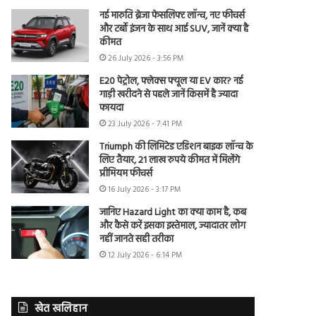
नई मारुति ब्रेजा फेसलिफ्ट लॉन्च, नए फीचर्स
और टर्बो इंजन के साथ आई SUV, जानें क्या है
कीमत
26 July 2026 - 3:56 PM
E20 पेट्रोल, फ्लेक्स फ्यूल या EV कार? नई
गाड़ी खरीदने से पहले जानें किसमें है ज्यादा
फायदा
23 July 2026 - 7:41 PM
Triumph की लिमिटेड एडिशन बाइक लॉन्च के
लिए तैयार, 21 लाख रुपये कीमत में मिलेंगे
प्रीमियम फीचर्स
16 July 2026 - 3:17 PM
जानिए Hazard Light का क्या काम है, कब
और कैसे करें इसका इस्तेमाल, ज्यादातर लोग
नहीं जानते सही तरीका
12 July 2026 - 6:14 PM
खेत खलिहान