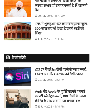
नीट परीक्षा में सफलता “शिक्षा क्रांति” के
व्यापक प्रभाव को उजागर करती है: शिक्षा मंत्री
बैंस
20 July 2026 - 11:43 AM
1715 में शुरू हुआ भारत का सबसे पुराना स्कूल,
300 साल बाद भी दे रहा है हजारों छात्रों को
शिक्षा
19 July 2026 - 7:14 PM
टेक्नोलॉजी
iOS 27 में नई Siri होगी पहले से ज्यादा स्मार्ट,
ChatGPT और Gemini को देगी टक्कर
25 July 2026 - 7:52 PM
Audi और Apple के पूर्व डिजाइनरों ने बनाई
लग्जरी इलेक्ट्रिक बग्गी, 100 किमी से ज्यादा
की रेंज के साथ आएगी यह अनोखी EV
19 July 2026 - 4:48 PM