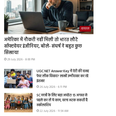
वायरल
अमेरिका में नौकरी नहीं मिली तो भारत लौटे
सॉफ्टवेयर इंजीनियर, बोले- संघर्ष ने बहुत कुछ
सिखाया
29 July 2026 - 8:00 PM
UGC NET Answer Key में देरी की वजह
पेपर लीक विवाद? लाखों उम्मीदवार कर रहे
इंतजार
26 July 2026 - 6:11 PM
SC छात्रों के लिए बड़ा अपडेट! 15 अगस्त से
पहले कर लें ये काम, वरना अटक सकती है
स्कॉलरशिप
22 July 2026 - 11:54 AM