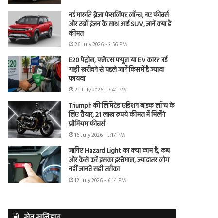
नई मारुति ब्रेजा फेसलिफ्ट लॉन्च, नए फीचर्स
और टर्बो इंजन के साथ आई SUV, जानें क्या है
कीमत
26 July 2026 - 3:56 PM
E20 पेट्रोल, फ्लेक्स फ्यूल या EV कार? नई
गाड़ी खरीदने से पहले जानें किसमें है ज्यादा
फायदा
23 July 2026 - 7:41 PM
Triumph की लिमिटेड एडिशन बाइक लॉन्च के
लिए तैयार, 21 लाख रुपये कीमत में मिलेंगे
प्रीमियम फीचर्स
16 July 2026 - 3:17 PM
जानिए Hazard Light का क्या काम है, कब
और कैसे करें इसका इस्तेमाल, ज्यादातर लोग
नहीं जानते सही तरीका
12 July 2026 - 6:14 PM
खेत खलिहान