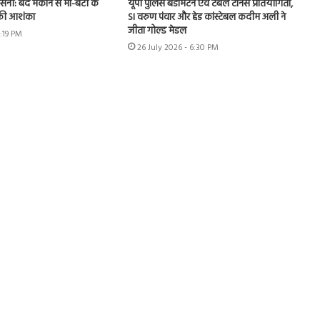
नसनी: बंद मकान से मां-बेटी के
यूपी पुलिस बैडमिंटन एवं टेबल टेनिस प्रतियोगिता,
 की आशंका
SI वरुण पंवार और हेड कांस्टेबल कदीम अली ने
जीता गोल्ड मेडल
2:19 PM
26 July 2026 - 6:30 PM