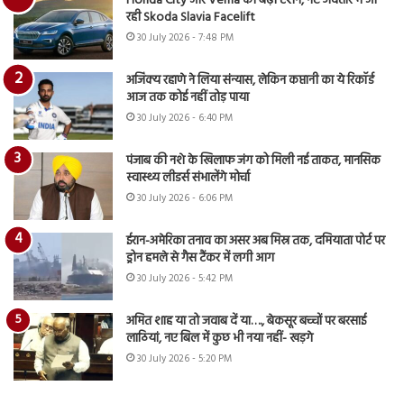
Honda City और Verna की बढ़ी टेंशन, नए अवतार में आ
रही Skoda Slavia Facelift
30 July 2026 - 7:48 PM
अजिंक्य रहाणे ने लिया संन्यास, लेकिन कप्तानी का ये रिकॉर्ड
आज तक कोई नहीं तोड़ पाया
30 July 2026 - 6:40 PM
पंजाब की नशे के खिलाफ जंग को मिली नई ताकत, मानसिक
स्वास्थ्य लीडर्स संभालेंगे मोर्चा
30 July 2026 - 6:06 PM
ईरान-अमेरिका तनाव का असर अब मिस्र तक, दमियाता पोर्ट पर
ड्रोन हमले से गैस टैंकर में लगी आग
30 July 2026 - 5:42 PM
अमित शाह या तो जवाब दें या…., बेकसूर बच्चों पर बरसाई
लाठियां, नए बिल में कुछ भी नया नहीं- खड़गे
30 July 2026 - 5:20 PM