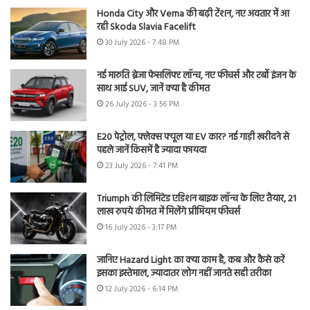
Honda City और Verna की बढ़ी टेंशन, नए अवतार में आ
रही Skoda Slavia Facelift
30 July 2026 - 7:48 PM
नई मारुति ब्रेजा फेसलिफ्ट लॉन्च, नए फीचर्स और टर्बो इंजन के
साथ आई SUV, जानें क्या है कीमत
26 July 2026 - 3:56 PM
E20 पेट्रोल, फ्लेक्स फ्यूल या EV कार? नई गाड़ी खरीदने से
पहले जानें किसमें है ज्यादा फायदा
23 July 2026 - 7:41 PM
Triumph की लिमिटेड एडिशन बाइक लॉन्च के लिए तैयार, 21
लाख रुपये कीमत में मिलेंगे प्रीमियम फीचर्स
16 July 2026 - 3:17 PM
जानिए Hazard Light का क्या काम है, कब और कैसे करें
इसका इस्तेमाल, ज्यादातर लोग नहीं जानते सही तरीका
12 July 2026 - 6:14 PM