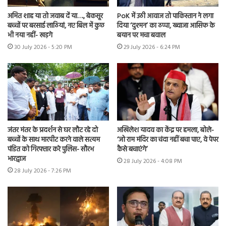
अमित शाह या तो जवाब दें या…., बेकसूर
PoK में उठी आवाज तो पाकिस्तान ने लगा
बच्चों पर बरसाई लाठियां, नए बिल में कुछ
दिया ‘दुश्मन’ का ठप्पा, ख्वाजा आसिफ के
भी नया नहीं- खड़गे
बयान पर मचा बवाल
30 July 2026 - 5:20 PM
29 July 2026 - 6:24 PM
जंतर मंतर के प्रदर्शन से घर लौट रहे दो
अखिलेश यादव का केंद्र पर हमला, बोले-
बच्चों के साथ मारपीट करने वाले सत्यम
‘जो राम मंदिर का चंदा नहीं बचा पाए, वे पेपर
पंडित को गिरफ्तार करे पुलिस- सौरभ
कैसे बचाएंगे’
भारद्वाज
28 July 2026 - 4:08 PM
28 July 2026 - 7:26 PM