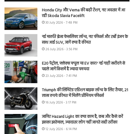
Honda City और Verna की बढ़ी टेंशन, नए अवतार में आ
रही Skoda Slavia Facelift
30 July 2026 - 7:48 PM
नई मारुति ब्रेजा फेसलिफ्ट लॉन्च, नए फीचर्स और टर्बो इंजन के
साथ आई SUV, जानें क्या है कीमत
26 July 2026 - 3:56 PM
E20 पेट्रोल, फ्लेक्स फ्यूल या EV कार? नई गाड़ी खरीदने से
पहले जानें किसमें है ज्यादा फायदा
23 July 2026 - 7:41 PM
Triumph की लिमिटेड एडिशन बाइक लॉन्च के लिए तैयार, 21
लाख रुपये कीमत में मिलेंगे प्रीमियम फीचर्स
16 July 2026 - 3:17 PM
जानिए Hazard Light का क्या काम है, कब और कैसे करें
इसका इस्तेमाल, ज्यादातर लोग नहीं जानते सही तरीका
12 July 2026 - 6:14 PM