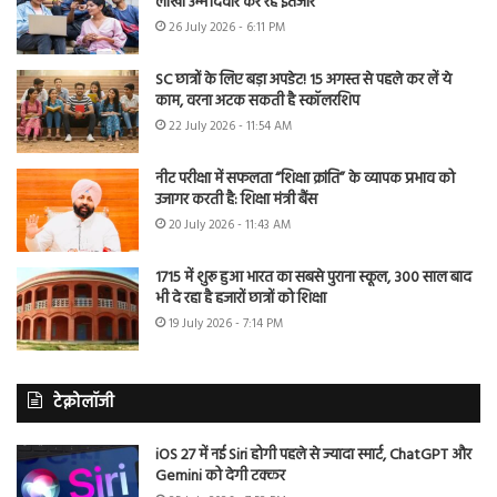
लाखों उम्मीदवार कर रहे इंतजार
26 July 2026 - 6:11 PM
SC छात्रों के लिए बड़ा अपडेट! 15 अगस्त से पहले कर लें ये
काम, वरना अटक सकती है स्कॉलरशिप
22 July 2026 - 11:54 AM
नीट परीक्षा में सफलता “शिक्षा क्रांति” के व्यापक प्रभाव को
उजागर करती है: शिक्षा मंत्री बैंस
20 July 2026 - 11:43 AM
1715 में शुरू हुआ भारत का सबसे पुराना स्कूल, 300 साल बाद
भी दे रहा है हजारों छात्रों को शिक्षा
19 July 2026 - 7:14 PM
टेक्नोलॉजी
iOS 27 में नई Siri होगी पहले से ज्यादा स्मार्ट, ChatGPT और
Gemini को देगी टक्कर