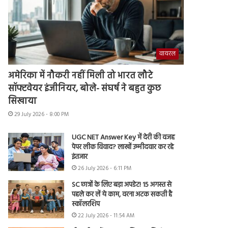
वायरल
अमेरिका में नौकरी नहीं मिली तो भारत लौटे
सॉफ्टवेयर इंजीनियर, बोले- संघर्ष ने बहुत कुछ
सिखाया
29 July 2026 - 8:00 PM
UGC NET Answer Key में देरी की वजह
पेपर लीक विवाद? लाखों उम्मीदवार कर रहे
इंतजार
26 July 2026 - 6:11 PM
SC छात्रों के लिए बड़ा अपडेट! 15 अगस्त से
पहले कर लें ये काम, वरना अटक सकती है
स्कॉलरशिप
22 July 2026 - 11:54 AM