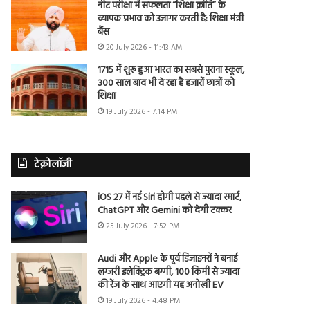
नीट परीक्षा में सफलता “शिक्षा क्रांति” के
व्यापक प्रभाव को उजागर करती है: शिक्षा मंत्री
बैंस
20 July 2026 - 11:43 AM
1715 में शुरू हुआ भारत का सबसे पुराना स्कूल,
300 साल बाद भी दे रहा है हजारों छात्रों को
शिक्षा
19 July 2026 - 7:14 PM
टेक्नोलॉजी
iOS 27 में नई Siri होगी पहले से ज्यादा स्मार्ट,
ChatGPT और Gemini को देगी टक्कर
25 July 2026 - 7:52 PM
Audi और Apple के पूर्व डिजाइनरों ने बनाई
लग्जरी इलेक्ट्रिक बग्गी, 100 किमी से ज्यादा
की रेंज के साथ आएगी यह अनोखी EV
19 July 2026 - 4:48 PM