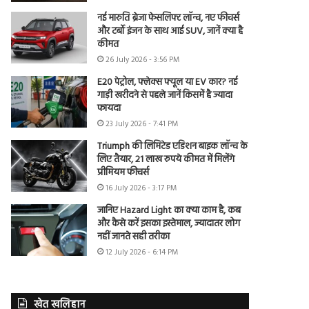
नई मारुति ब्रेजा फेसलिफ्ट लॉन्च, नए फीचर्स
और टर्बो इंजन के साथ आई SUV, जानें क्या है
कीमत
26 July 2026 - 3:56 PM
E20 पेट्रोल, फ्लेक्स फ्यूल या EV कार? नई
गाड़ी खरीदने से पहले जानें किसमें है ज्यादा
फायदा
23 July 2026 - 7:41 PM
Triumph की लिमिटेड एडिशन बाइक लॉन्च के
लिए तैयार, 21 लाख रुपये कीमत में मिलेंगे
प्रीमियम फीचर्स
16 July 2026 - 3:17 PM
जानिए Hazard Light का क्या काम है, कब
और कैसे करें इसका इस्तेमाल, ज्यादातर लोग
नहीं जानते सही तरीका
12 July 2026 - 6:14 PM
खेत खलिहान