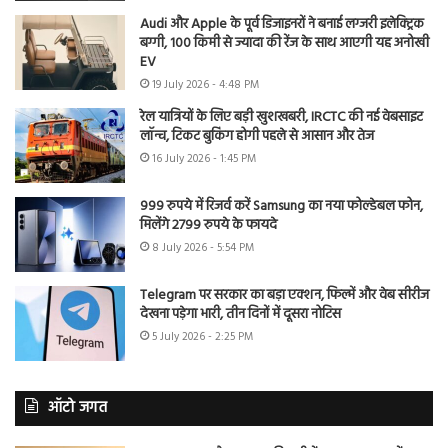
Audi और Apple के पूर्व डिजाइनरों ने बनाई लग्जरी इलेक्ट्रिक
बग्गी, 100 किमी से ज्यादा की रेंज के साथ आएगी यह अनोखी
EV
19 July 2026 - 4:48 PM
रेल यात्रियों के लिए बड़ी खुशखबरी, IRCTC की नई वेबसाइट
लॉन्च, टिकट बुकिंग होगी पहले से आसान और तेज
16 July 2026 - 1:45 PM
999 रुपये में रिजर्व करें Samsung का नया फोल्डेबल फोन,
मिलेंगे 2799 रुपये के फायदे
8 July 2026 - 5:54 PM
Telegram पर सरकार का बड़ा एक्शन, फिल्में और वेब सीरीज
देखना पड़ेगा भारी, तीन दिनों में दूसरा नोटिस
5 July 2026 - 2:25 PM
ऑटो जगत