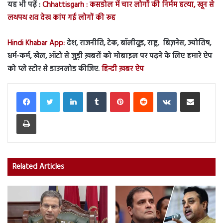
यह भी पढ़ें :
Chhattisgarh : कसडोल में चार लोगों की निर्मम हत्या, खून से
लथपथ शव देख कांप गई लोगों की रूह
Hindi Khabar App:
देश, राजनीति, टेक, बॉलीवुड, राष्ट्र, बिज़नेस, ज्योतिष,
धर्म-कर्म, खेल, ऑटो से जुड़ी ख़बरों को मोबाइल पर पढ़ने के लिए हमारे ऐप
को प्ले स्टोर से डाउनलोड कीजिए.
हिन्दी ख़बर ऐप
LinkedIn
Tumblr
Pinterest
Reddit
VKontakte
Share via Email
Print
Related Articles