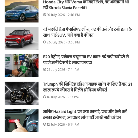
Honda City और Verna की बढ़ी टेंशन, नए अवतार में आ
रही Skoda Slavia Facelift
30 July 2026 - 7:48 PM
नई मारुति ब्रेजा फेसलिफ्ट लॉन्च, नए फीचर्स और टर्बो इंजन के
साथ आई SUV, जानें क्या है कीमत
26 July 2026 - 3:56 PM
E20 पेट्रोल, फ्लेक्स फ्यूल या EV कार? नई गाड़ी खरीदने से
पहले जानें किसमें है ज्यादा फायदा
23 July 2026 - 7:41 PM
Triumph की लिमिटेड एडिशन बाइक लॉन्च के लिए तैयार, 21
लाख रुपये कीमत में मिलेंगे प्रीमियम फीचर्स
16 July 2026 - 3:17 PM
जानिए Hazard Light का क्या काम है, कब और कैसे करें
इसका इस्तेमाल, ज्यादातर लोग नहीं जानते सही तरीका
12 July 2026 - 6:14 PM