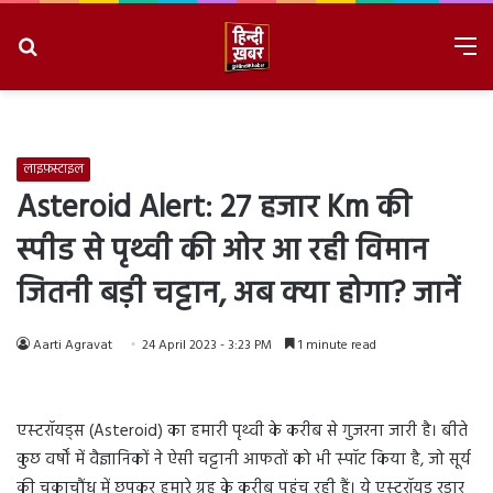
Search
M
for
8/7/2026, 9:38:05 AM
लाइफ़स्टाइल
Asteroid Alert: 27 हजार Km की
स्‍पीड से पृथ्‍वी की ओर आ रही विमान
जितनी बड़ी चट्टान, अब क्‍या होगा? जानें
Aarti Agravat
24 April 2023 - 3:23 PM
1 minute read
एस्‍टरॉयड्स (Asteroid) का हमारी पृथ्‍वी के करीब से गुजरना जारी है। बीते
कुछ वर्षों में वैज्ञानिकों ने ऐसी चट्टानी आफतों को भी स्‍पॉट किया है, जो सूर्य
की चकाचौंध में छुपकर हमारे ग्रह के करीब पहुंच रही हैं। ये एस्‍टरॉयड रडार