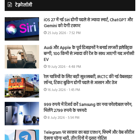
टेक्नोलॉजी
iOS 27 में नई Siri होगी पहले से ज्यादा स्मार्ट, ChatGPT और
Gemini को देगी टक्कर
25 July 2026 - 7:52 PM
Audi और Apple के पूर्व डिजाइनरों ने बनाई लग्जरी इलेक्ट्रिक
बग्गी, 100 किमी से ज्यादा की रेंज के साथ आएगी यह अनोखी
EV
19 July 2026 - 4:48 PM
रेल यात्रियों के लिए बड़ी खुशखबरी, IRCTC की नई वेबसाइट
लॉन्च, टिकट बुकिंग होगी पहले से आसान और तेज
16 July 2026 - 1:45 PM
999 रुपये में रिजर्व करें Samsung का नया फोल्डेबल फोन,
मिलेंगे 2799 रुपये के फायदे
8 July 2026 - 5:54 PM
Telegram पर सरकार का बड़ा एक्शन, फिल्में और वेब सीरीज
देखना पड़ेगा भारी, तीन दिनों में दूसरा नोटिस