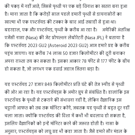
की पकड़ में नहीं आते, जिससे पृथ्‍वी पर एक बड़े विनाश का खतरा बना हुआ
है। माना जाता है कि करोड़ों साल पहले हमारी पृथ्‍वी से डायनासोरों का
खात्‍मा भी एक एस्‍टरॉयड की टक्‍कर के बाद आई तबाही से हुआ था।
बहरहाल, एक और एस्‍टरॉयड, पृथ्‍वी के करीब आ रहा है। अमेरिकी अंतरिक्ष
एजेंसी नासा (Nasa) की जेट प्रोपल्‍शन लेबोरेटरी (Nasa JPL) ने बताया है
कि एस्‍टरॉयड 2023 GU2 (Asteroid 2023 GU2) आज हमारे ग्रह के करीब
पहुंच जाएगा। यह करीब 74 लाख 50 हजार किलोमीटर की दूरी बनाकर
अपना रास्‍ता तय कर सकता है। इसका आकार 78 फीट से 177 फीट के बीच
हो सकता है, जो लगभग एक हवाई जहाज जितना बड़ा है।
यह एस्‍टरॉयड 27 हजार 849 किलोमीटर प्रति घंटे की तेज स्‍पीड से पृथ्‍वी
की ओर आ रहा है। यह एस्‍टरॉयड्स के अमोर ग्रुप से संबंधित है। हालांकि इस
एस्‍टराॅयड के पृथ्‍वी से टकराने की संभावना नहीं है, लेकिन वैज्ञानिक इस
चट्टानी आफत को तब तक मॉनिटर करेंगे, जबतक यह पृथ्‍वी से बहुत दूर नहीं
चला जाता। क्‍योंकि एस्‍टरॉयड की दिशा में कभी भी बदलाव हो सकता है,
इसलिए वैज्ञानिकों को इन्‍हें मॉनिटर करने की जरूरत होती है। नासा के
अनुसार, एस्‍टरॉयड्स को लघु ग्रह भी कहा जाता है। जैसे हमारे सौर मंडल के