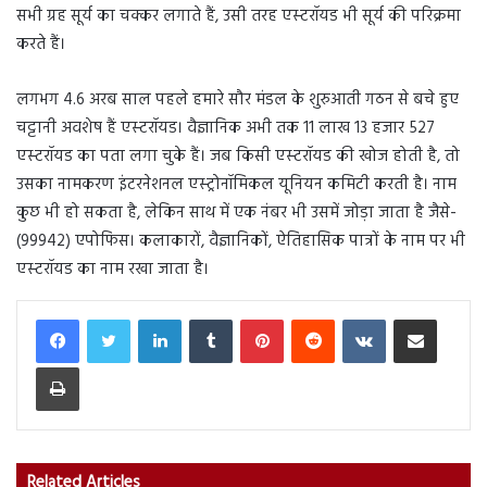
सभी ग्रह सूर्य का चक्‍कर लगाते हैं, उसी तरह एस्‍टरॉयड भी सूर्य की परिक्रमा
करते हैं।
लगभग 4.6 अरब साल पहले हमारे सौर मंडल के शुरुआती गठन से बचे हुए
चट्टानी अवशेष हैं एस्‍टरॉयड। वैज्ञानिक अभी तक 11 लाख 13 हजार 527
एस्‍टरॉयड का पता लगा चुके हैं। जब किसी एस्‍टरॉयड की खोज होती है, तो
उसका नामकरण इंटरनेशनल एस्‍ट्रोनॉमिकल यूनियन कमिटी करती है। नाम
कुछ भी हो सकता है, लेकिन साथ में एक नंबर भी उसमें जोड़ा जाता है जैसे-
(99942) एपोफिस। कलाकारों, वैज्ञानिकों, ऐतिहासिक पात्रों के नाम पर भी
एस्‍टरॉयड का नाम रखा जाता है।
LinkedIn
Tumblr
Pinterest
Reddit
VKontakte
Share via Email
Print
Related Articles