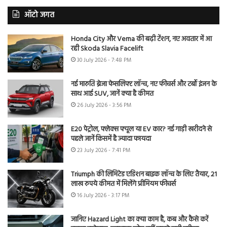
ऑटो जगत
Honda City और Verna की बढ़ी टेंशन, नए अवतार में आ
रही Skoda Slavia Facelift
30 July 2026 - 7:48 PM
नई मारुति ब्रेजा फेसलिफ्ट लॉन्च, नए फीचर्स और टर्बो इंजन के
साथ आई SUV, जानें क्या है कीमत
26 July 2026 - 3:56 PM
E20 पेट्रोल, फ्लेक्स फ्यूल या EV कार? नई गाड़ी खरीदने से
पहले जानें किसमें है ज्यादा फायदा
23 July 2026 - 7:41 PM
Triumph की लिमिटेड एडिशन बाइक लॉन्च के लिए तैयार, 21
लाख रुपये कीमत में मिलेंगे प्रीमियम फीचर्स
16 July 2026 - 3:17 PM
जानिए Hazard Light का क्या काम है, कब और कैसे करें