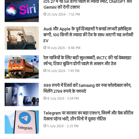
iOS 27 में नई Siri होगी पहले से ज्यादा स्मार्ट, ChatGPT और
Gemini को देगी टक्कर
25 July 2026 - 7:52 PM
Audi और Apple के पूर्व डिजाइनरों ने बनाई लग्जरी इलेक्ट्रिक
बग्गी, 100 किमी से ज्यादा की रेंज के साथ आएगी यह अनोखी
EV
19 July 2026 - 4:48 PM
रेल यात्रियों के लिए बड़ी खुशखबरी, IRCTC की नई वेबसाइट
लॉन्च, टिकट बुकिंग होगी पहले से आसान और तेज
16 July 2026 - 1:45 PM
999 रुपये में रिजर्व करें Samsung का नया फोल्डेबल फोन,
मिलेंगे 2799 रुपये के फायदे
8 July 2026 - 5:54 PM
Telegram पर सरकार का बड़ा एक्शन, फिल्में और वेब सीरीज
देखना पड़ेगा भारी, तीन दिनों में दूसरा नोटिस
5 July 2026 - 2:25 PM