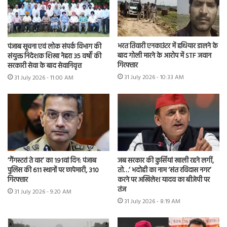
भरत तिवारी एनकाउंटर में हथियार डालने के
पंजाब सूचना एवं लोक संपर्क विभाग की
बाद गोली मारने के आरोप में STF जवान
संयुक्त निदेशक शिखा नेहरा 35 वर्षों की
गिरफ्तार
सरकारी सेवा के बाद सेवानिवृत्त
31 July 2026 - 10:33 AM
31 July 2026 - 11:00 AM
‘गैंगस्टरां ते वार’ का 191वां दिन: पंजाब
जब सरकार की कुर्सियां खाली रहने लगीं,
पुलिस की 611 स्थानों पर छापेमारी, 310
तो…’ भदोही का नाम ‘संत रविदास नगर’
गिरफ्तार
करने पर अखिलेश यादव का बीजेपी पर
तंज
31 July 2026 - 9:20 AM
31 July 2026 - 8:19 AM