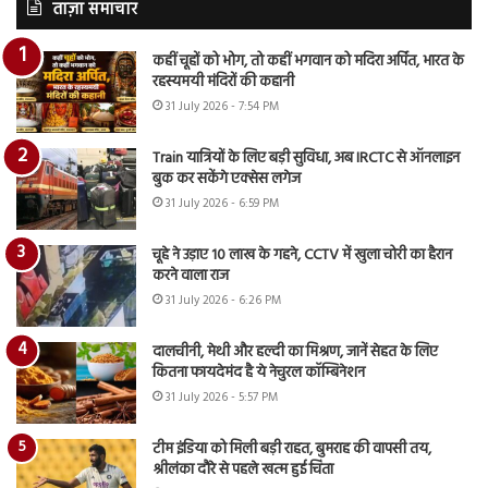
ताज़ा समाचार
कहीं चूहों को भोग, तो कहीं भगवान को मदिरा अर्पित, भारत के
रहस्यमयी मंदिरों की कहानी
31 July 2026 - 7:54 PM
Train यात्रियों के लिए बड़ी सुविधा, अब IRCTC से ऑनलाइन
बुक कर सकेंगे एक्सेस लगेज
31 July 2026 - 6:59 PM
चूहे ने उड़ाए 10 लाख के गहने, CCTV में खुला चोरी का हैरान
करने वाला राज
31 July 2026 - 6:26 PM
दालचीनी, मेथी और हल्दी का मिश्रण, जानें सेहत के लिए
कितना फायदेमंद है ये नेचुरल कॉम्बिनेशन
31 July 2026 - 5:57 PM
टीम इंडिया को मिली बड़ी राहत, बुमराह की वापसी तय,
श्रीलंका दौरे से पहले खत्म हुई चिंता