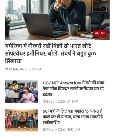
वायरल
अमेरिका में नौकरी नहीं मिली तो भारत लौटे
सॉफ्टवेयर इंजीनियर, बोले- संघर्ष ने बहुत कुछ
सिखाया
29 July 2026 - 8:00 PM
UGC NET Answer Key में देरी की वजह
पेपर लीक विवाद? लाखों उम्मीदवार कर रहे
इंतजार
26 July 2026 - 6:11 PM
SC छात्रों के लिए बड़ा अपडेट! 15 अगस्त से
पहले कर लें ये काम, वरना अटक सकती है
स्कॉलरशिप
22 July 2026 - 11:54 AM