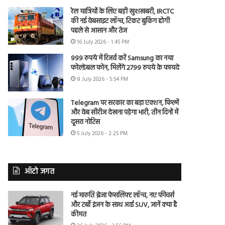
रेल यात्रियों के लिए बड़ी खुशखबरी, IRCTC
की नई वेबसाइट लॉन्च, टिकट बुकिंग होगी
पहले से आसान और तेज
16 July 2026 - 1:45 PM
999 रुपये में रिजर्व करें Samsung का नया
फोल्डेबल फोन, मिलेंगे 2799 रुपये के फायदे
8 July 2026 - 5:54 PM
Telegram पर सरकार का बड़ा एक्शन, फिल्में
और वेब सीरीज देखना पड़ेगा भारी, तीन दिनों में
दूसरा नोटिस
5 July 2026 - 2:25 PM
ऑटो जगत
नई मारुति ब्रेजा फेसलिफ्ट लॉन्च, नए फीचर्स
और टर्बो इंजन के साथ आई SUV, जानें क्या है
कीमत