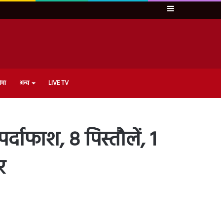
Sidebar
ेमा
अन्य
LIVE TV
्दाफाश, 8 पिस्तौलें, 1
र