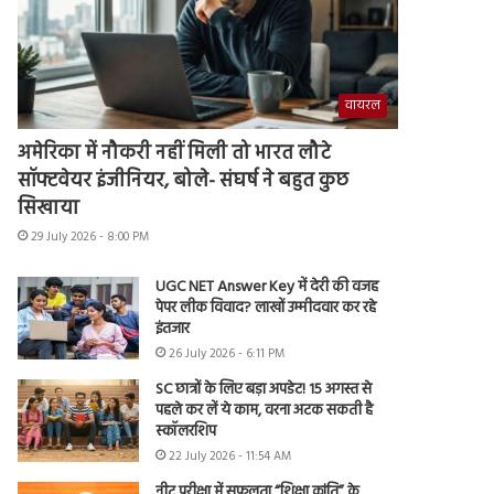
वायरल
अमेरिका में नौकरी नहीं मिली तो भारत लौटे
सॉफ्टवेयर इंजीनियर, बोले- संघर्ष ने बहुत कुछ
सिखाया
29 July 2026 - 8:00 PM
UGC NET Answer Key में देरी की वजह
पेपर लीक विवाद? लाखों उम्मीदवार कर रहे
इंतजार
26 July 2026 - 6:11 PM
SC छात्रों के लिए बड़ा अपडेट! 15 अगस्त से
पहले कर लें ये काम, वरना अटक सकती है
स्कॉलरशिप
22 July 2026 - 11:54 AM
नीट परीक्षा में सफलता “शिक्षा क्रांति” के