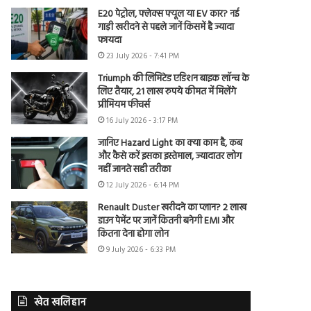
E20 पेट्रोल, फ्लेक्स फ्यूल या EV कार? नई
गाड़ी खरीदने से पहले जानें किसमें है ज्यादा
फायदा
23 July 2026 - 7:41 PM
Triumph की लिमिटेड एडिशन बाइक लॉन्च के
लिए तैयार, 21 लाख रुपये कीमत में मिलेंगे
प्रीमियम फीचर्स
16 July 2026 - 3:17 PM
जानिए Hazard Light का क्या काम है, कब
और कैसे करें इसका इस्तेमाल, ज्यादातर लोग
नहीं जानते सही तरीका
12 July 2026 - 6:14 PM
Renault Duster खरीदने का प्लान? 2 लाख
डाउन पेमेंट पर जानें कितनी बनेगी EMI और
कितना देना होगा लोन
9 July 2026 - 6:33 PM
खेत खलिहान