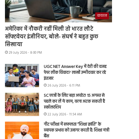
वायरल
अमेरिका में नौकरी नहीं मिली तो भारत लौटे
सॉफ्टवेयर इंजीनियर, बोले- संघर्ष ने बहुत कुछ
सिखाया
29 July 2026 - 8:00 PM
UGC NET Answer Key में देरी की वजह
पेपर लीक विवाद? लाखों उम्मीदवार कर रहे
इंतजार
26 July 2026 - 6:11 PM
SC छात्रों के लिए बड़ा अपडेट! 15 अगस्त से
पहले कर लें ये काम, वरना अटक सकती है
स्कॉलरशिप
22 July 2026 - 11:54 AM
नीट परीक्षा में सफलता “शिक्षा क्रांति” के
व्यापक प्रभाव को उजागर करती है: शिक्षा मंत्री
बैंस