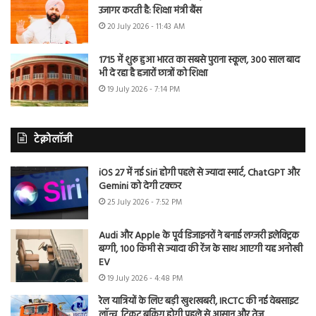
उजागर करती है: शिक्षा मंत्री बैंस
20 July 2026 - 11:43 AM
1715 में शुरू हुआ भारत का सबसे पुराना स्कूल, 300 साल बाद
भी दे रहा है हजारों छात्रों को शिक्षा
19 July 2026 - 7:14 PM
टेक्नोलॉजी
iOS 27 में नई Siri होगी पहले से ज्यादा स्मार्ट, ChatGPT और
Gemini को देगी टक्कर
25 July 2026 - 7:52 PM
Audi और Apple के पूर्व डिजाइनरों ने बनाई लग्जरी इलेक्ट्रिक
बग्गी, 100 किमी से ज्यादा की रेंज के साथ आएगी यह अनोखी
EV
19 July 2026 - 4:48 PM
रेल यात्रियों के लिए बड़ी खुशखबरी, IRCTC की नई वेबसाइट
लॉन्च, टिकट बुकिंग होगी पहले से आसान और तेज