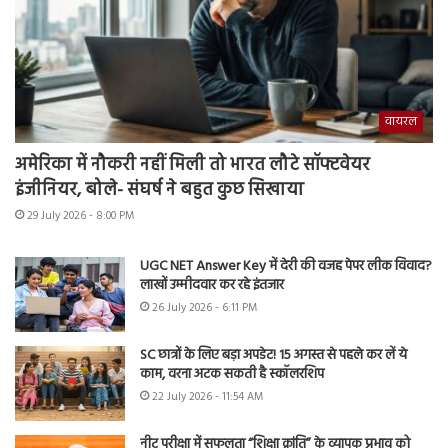
वायरल
अमेरिका में नौकरी नहीं मिली तो भारत लौटे सॉफ्टवेयर
इंजीनियर, बोले- संघर्ष ने बहुत कुछ सिखाया
29 July 2026 - 8:00 PM
UGC NET Answer Key में देरी की वजह पेपर लीक विवाद?
लाखों उम्मीदवार कर रहे इंतजार
26 July 2026 - 6:11 PM
SC छात्रों के लिए बड़ा अपडेट! 15 अगस्त से पहले कर लें ये
काम, वरना अटक सकती है स्कॉलरशिप
22 July 2026 - 11:54 AM
नीट परीक्षा में सफलता “शिक्षा क्रांति” के व्यापक प्रभाव को