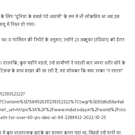
लिए “दुनिया के सबसे गंदे आदमी” के रूप में भी लोकप्रिय था अब इस
आयु में निधन हो गया।
 द गार्जियन की रिपोर्ट के अनुसार, उन्होंने 23 अक्टूबर (रविवार) को ईरान
 हालांकि, कुछ महीने पहले, उन्हें ग्रामीणों ने पहली बार अपना शरीर धोने के
िज़न्स के साथ साझा की जा रही हैं, यह सोचकर कि क्या उनका “न नहाना”
11239352322?
Ctwterm%5E1584926311239352322%7Ctwgr%5E83d6d56e4a6
ref_url=https%3A%2F%2Fwww.indiatoday.in%2Fworld%2Fsto
ath-for-over-60-yrs-dies-at-94-2289432-2022-10-25
था में कुछ भावनात्मक झटके का सामना करना पड़ा था, जिससे उन्हें पानी या