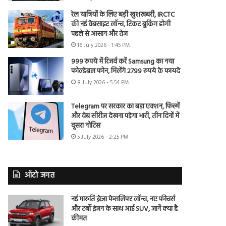
रेल यात्रियों के लिए बड़ी खुशखबरी, IRCTC
की नई वेबसाइट लॉन्च, टिकट बुकिंग होगी
पहले से आसान और तेज
16 July 2026 - 1:45 PM
999 रुपये में रिजर्व करें Samsung का नया
फोल्डेबल फोन, मिलेंगे 2799 रुपये के फायदे
8 July 2026 - 5:54 PM
Telegram पर सरकार का बड़ा एक्शन, फिल्में
और वेब सीरीज देखना पड़ेगा भारी, तीन दिनों में
दूसरा नोटिस
5 July 2026 - 2:25 PM
ऑटो जगत
नई मारुति ब्रेजा फेसलिफ्ट लॉन्च, नए फीचर्स
और टर्बो इंजन के साथ आई SUV, जानें क्या है
कीमत