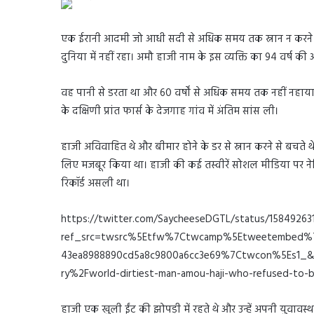
एक ईरानी आदमी जो आधी सदी से अधिक समय तक स्नान न करने के 
दुनिया में नहीं रहा। अमौ हाजी नाम के इस व्यक्ति का 94 वर्ष की 
वह पानी से डरता था और 60 वर्षों से अधिक समय तक नहीं नहाया था।
के दक्षिणी प्रांत फार्स के देजगाह गांव में अंतिम सांस ली।
हाजी अविवाहित थे और बीमार होने के डर से स्नान करने से बचते थे।
लिए मजबूर किया था। हाजी की कई तस्वीरें सोशल मीडिया पर नेट
रिकॉर्ड असली था।
https://twitter.com/SaycheeseDGTL/status/15849263
ref_src=twsrc%5Etfw%7Ctwcamp%5Etweetembed%7
43ea8988890cd5a8c9800a6cc3e69%7Ctwcon%5Es1_&
ry%2Fworld-dirtiest-man-amou-haji-who-refused-to-b
हाजी एक खुली ईंट की झोपड़ी में रहते थे और उन्हें अपनी युवावस्