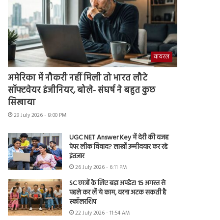
वायरल
अमेरिका में नौकरी नहीं मिली तो भारत लौटे
सॉफ्टवेयर इंजीनियर, बोले- संघर्ष ने बहुत कुछ
सिखाया
29 July 2026 - 8:00 PM
UGC NET Answer Key में देरी की वजह
पेपर लीक विवाद? लाखों उम्मीदवार कर रहे
इंतजार
26 July 2026 - 6:11 PM
SC छात्रों के लिए बड़ा अपडेट! 15 अगस्त से
पहले कर लें ये काम, वरना अटक सकती है
स्कॉलरशिप
22 July 2026 - 11:54 AM