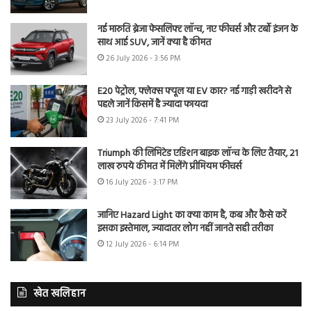
नई मारुति ब्रेजा फेसलिफ्ट लॉन्च, नए फीचर्स और टर्बो इंजन के
साथ आई SUV, जानें क्या है कीमत
26 July 2026 - 3:56 PM
E20 पेट्रोल, फ्लेक्स फ्यूल या EV कार? नई गाड़ी खरीदने से
पहले जानें किसमें है ज्यादा फायदा
23 July 2026 - 7:41 PM
Triumph की लिमिटेड एडिशन बाइक लॉन्च के लिए तैयार, 21
लाख रुपये कीमत में मिलेंगे प्रीमियम फीचर्स
16 July 2026 - 3:17 PM
जानिए Hazard Light का क्या काम है, कब और कैसे करें
इसका इस्तेमाल, ज्यादातर लोग नहीं जानते सही तरीका
12 July 2026 - 6:14 PM
खेत खलिहान