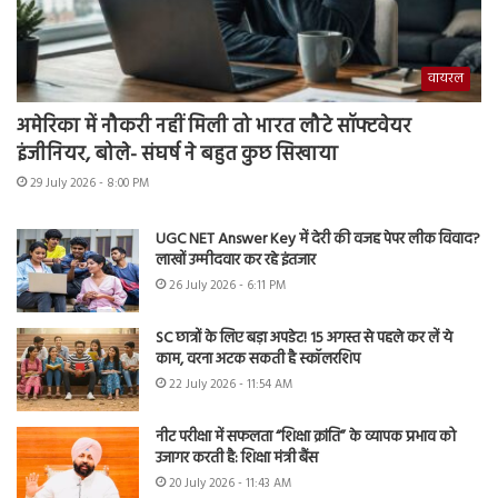
वायरल
अमेरिका में नौकरी नहीं मिली तो भारत लौटे सॉफ्टवेयर
इंजीनियर, बोले- संघर्ष ने बहुत कुछ सिखाया
29 July 2026 - 8:00 PM
UGC NET Answer Key में देरी की वजह पेपर लीक विवाद?
लाखों उम्मीदवार कर रहे इंतजार
26 July 2026 - 6:11 PM
SC छात्रों के लिए बड़ा अपडेट! 15 अगस्त से पहले कर लें ये
काम, वरना अटक सकती है स्कॉलरशिप
22 July 2026 - 11:54 AM
नीट परीक्षा में सफलता “शिक्षा क्रांति” के व्यापक प्रभाव को
उजागर करती है: शिक्षा मंत्री बैंस
20 July 2026 - 11:43 AM