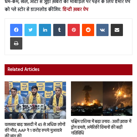
धर्म-कर्म, खेल, ऑटो से जुड़ी ख़बरों को मोबाइल पर पढ़ने के लिए हमारे ऐप
को प्ले स्टोर से डाउनलोड कीजिए.
हिन्दी ख़बर ऐप
LinkedIn
Tumblr
Pinterest
Reddit
VKontakte
Share via Email
Print
Related Articles
पश्चिम एशिया में बढ़ा तनाव : उत्तरी इराक में
वलसाड बाढ़ त्रासदी में 45 से अधिक लोगों
ड्रोन हमले, अमेरिकी विमानों की बढ़ी
की मौत, AAP ने 1 करोड़ रुपये मुआवजे
गतिविधि
की मांग की