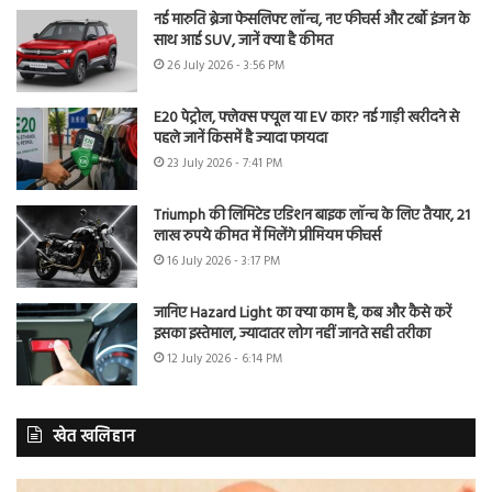
नई मारुति ब्रेजा फेसलिफ्ट लॉन्च, नए फीचर्स और टर्बो इंजन के
साथ आई SUV, जानें क्या है कीमत
26 July 2026 - 3:56 PM
E20 पेट्रोल, फ्लेक्स फ्यूल या EV कार? नई गाड़ी खरीदने से
पहले जानें किसमें है ज्यादा फायदा
23 July 2026 - 7:41 PM
Triumph की लिमिटेड एडिशन बाइक लॉन्च के लिए तैयार, 21
लाख रुपये कीमत में मिलेंगे प्रीमियम फीचर्स
16 July 2026 - 3:17 PM
जानिए Hazard Light का क्या काम है, कब और कैसे करें
इसका इस्तेमाल, ज्यादातर लोग नहीं जानते सही तरीका
12 July 2026 - 6:14 PM
खेत खलिहान