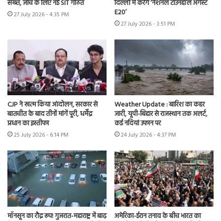
सख्त, जांच के लिए नई SIT गठित
दिल्ली में करेंगे ‘नेशनल टाउनहॉल अगेंस्ट
E20’
27 July 2026 - 4:35 PM
27 July 2026 - 3:51 PM
CJP ने खत्म किया आंदोलन, सरकार से
Weather Update : बारिश का कहर
बातचीत के बाद तीनों मांगें पूरी, धर्मेंद्र
जारी, यूपी-बिहार से राजस्थान तक अलर्ट,
प्रधान का इस्तीफा
कई नदियां उफान पर
25 July 2026 - 6:14 PM
24 July 2026 - 4:37 PM
मॉनसून का रौद्र रूप! गुजरात-महाराष्ट्र में बाढ़
अमेरिका-ईरान तनाव के बीच भारत का