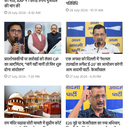
की मौत, AAP ने 1 करोड़ रुपये मुआवजे
गतिविधि
की मांग की
28 July 2026 - 10:51 AM
29 July 2026 - 8:42 AM
प्रदर्शनकारियों पर कार्रवाई को लेकर CJP
एक अगस्त को दिल्ली में ‘नेशनल
का अल्टीमेटम, “मांगें नहीं मानीं तो फिर शुरू
टाउनहॉल अगेंस्ट ई-20’ का आयोजन करेगी
होगा आंदोलन”
आम आदमी पार्टी- केजरीवाल
27 July 2026 - 7:20 PM
27 July 2026 - 6:29 PM
राम मंदिर चढ़ावा चोरी मामले में सुप्रीम कोर्ट
E20 मुद्दे पर केजरीवाल का नया अभियान,