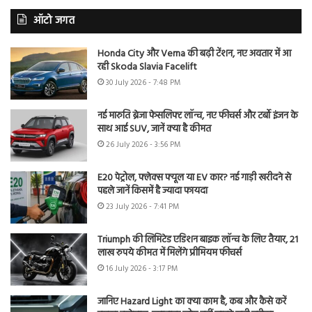
ऑटो जगत
Honda City और Verna की बढ़ी टेंशन, नए अवतार में आ
रही Skoda Slavia Facelift
30 July 2026 - 7:48 PM
नई मारुति ब्रेजा फेसलिफ्ट लॉन्च, नए फीचर्स और टर्बो इंजन के
साथ आई SUV, जानें क्या है कीमत
26 July 2026 - 3:56 PM
E20 पेट्रोल, फ्लेक्स फ्यूल या EV कार? नई गाड़ी खरीदने से
पहले जानें किसमें है ज्यादा फायदा
23 July 2026 - 7:41 PM
Triumph की लिमिटेड एडिशन बाइक लॉन्च के लिए तैयार, 21
लाख रुपये कीमत में मिलेंगे प्रीमियम फीचर्स
16 July 2026 - 3:17 PM
जानिए Hazard Light का क्या काम है, कब और कैसे करें