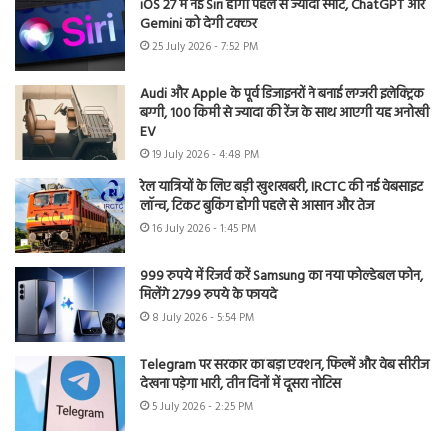
iOS 27 में नई Siri होगी पहले से ज्यादा स्मार्ट, ChatGPT और
Gemini को देगी टक्कर
25 July 2026 - 7:52 PM
Audi और Apple के पूर्व डिजाइनरों ने बनाई लग्जरी इलेक्ट्रिक
बग्गी, 100 किमी से ज्यादा की रेंज के साथ आएगी यह अनोखी
EV
19 July 2026 - 4:48 PM
रेल यात्रियों के लिए बड़ी खुशखबरी, IRCTC की नई वेबसाइट
लॉन्च, टिकट बुकिंग होगी पहले से आसान और तेज
16 July 2026 - 1:45 PM
999 रुपये में रिजर्व करें Samsung का नया फोल्डेबल फोन,
मिलेंगे 2799 रुपये के फायदे
8 July 2026 - 5:54 PM
Telegram पर सरकार का बड़ा एक्शन, फिल्में और वेब सीरीज
देखना पड़ेगा भारी, तीन दिनों में दूसरा नोटिस
5 July 2026 - 2:25 PM