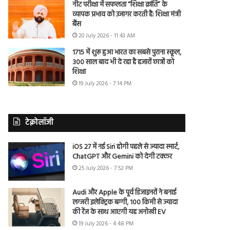
नीट परीक्षा में सफलता “शिक्षा क्रांति” के
व्यापक प्रभाव को उजागर करती है: शिक्षा मंत्री
बैंस
20 July 2026 - 11:43 AM
1715 में शुरू हुआ भारत का सबसे पुराना स्कूल,
300 साल बाद भी दे रहा है हजारों छात्रों को
शिक्षा
19 July 2026 - 7:14 PM
टेक्नोलॉजी
iOS 27 में नई Siri होगी पहले से ज्यादा स्मार्ट,
ChatGPT और Gemini को देगी टक्कर
25 July 2026 - 7:52 PM
Audi और Apple के पूर्व डिजाइनरों ने बनाई
लग्जरी इलेक्ट्रिक बग्गी, 100 किमी से ज्यादा
की रेंज के साथ आएगी यह अनोखी EV
19 July 2026 - 4:48 PM