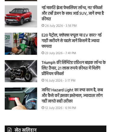
नई मारुति ब्रेजा फेसलिफ्ट लॉन्च, नए फीचर्स
और टर्बो इंजन के साथ आई SUV, जानें क्या है
कीमत
26 July 2026 - 3:56 PM
E20 पेट्रोल, फ्लेक्स फ्यूल या EV कार? नई
गाड़ी खरीदने से पहले जानें किसमें है ज्यादा
फायदा
23 July 2026 - 7:41 PM
Triumph की लिमिटेड एडिशन बाइक लॉन्च के
लिए तैयार, 21 लाख रुपये कीमत में मिलेंगे
प्रीमियम फीचर्स
16 July 2026 - 3:17 PM
जानिए Hazard Light का क्या काम है, कब
और कैसे करें इसका इस्तेमाल, ज्यादातर लोग
नहीं जानते सही तरीका
12 July 2026 - 6:14 PM
खेत खलिहान