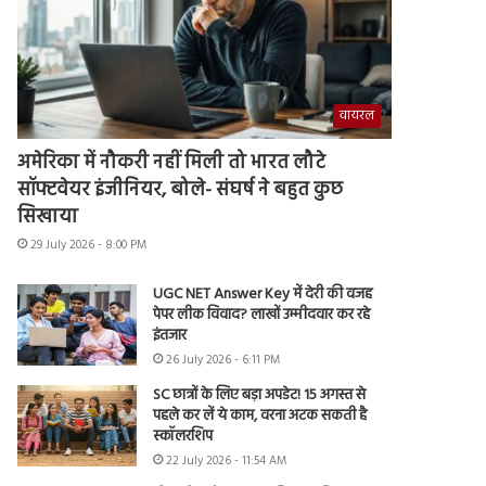
वायरल
अमेरिका में नौकरी नहीं मिली तो भारत लौटे
सॉफ्टवेयर इंजीनियर, बोले- संघर्ष ने बहुत कुछ
सिखाया
29 July 2026 - 8:00 PM
UGC NET Answer Key में देरी की वजह
पेपर लीक विवाद? लाखों उम्मीदवार कर रहे
इंतजार
26 July 2026 - 6:11 PM
SC छात्रों के लिए बड़ा अपडेट! 15 अगस्त से
पहले कर लें ये काम, वरना अटक सकती है
स्कॉलरशिप
22 July 2026 - 11:54 AM