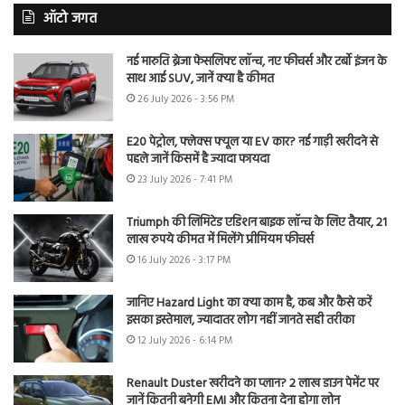
ऑटो जगत
नई मारुति ब्रेजा फेसलिफ्ट लॉन्च, नए फीचर्स और टर्बो इंजन के
साथ आई SUV, जानें क्या है कीमत
26 July 2026 - 3:56 PM
E20 पेट्रोल, फ्लेक्स फ्यूल या EV कार? नई गाड़ी खरीदने से
पहले जानें किसमें है ज्यादा फायदा
23 July 2026 - 7:41 PM
Triumph की लिमिटेड एडिशन बाइक लॉन्च के लिए तैयार, 21
लाख रुपये कीमत में मिलेंगे प्रीमियम फीचर्स
16 July 2026 - 3:17 PM
जानिए Hazard Light का क्या काम है, कब और कैसे करें
इसका इस्तेमाल, ज्यादातर लोग नहीं जानते सही तरीका
12 July 2026 - 6:14 PM
Renault Duster खरीदने का प्लान? 2 लाख डाउन पेमेंट पर
जानें कितनी बनेगी EMI और कितना देना होगा लोन