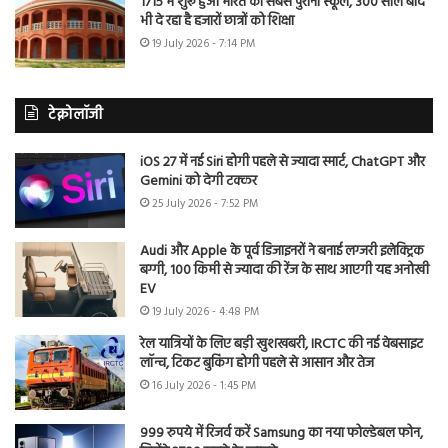
1715 में शुरू हुआ भारत का सबसे पुराना स्कूल, 300 साल बाद
भी दे रहा है हजारों छात्रों को शिक्षा
19 July 2026 - 7:14 PM
टेक्नोलॉजी
iOS 27 में नई Siri होगी पहले से ज्यादा स्मार्ट, ChatGPT और
Gemini को देगी टक्कर
25 July 2026 - 7:52 PM
Audi और Apple के पूर्व डिजाइनरों ने बनाई लग्जरी इलेक्ट्रिक
बग्गी, 100 किमी से ज्यादा की रेंज के साथ आएगी यह अनोखी
EV
19 July 2026 - 4:48 PM
रेल यात्रियों के लिए बड़ी खुशखबरी, IRCTC की नई वेबसाइट
लॉन्च, टिकट बुकिंग होगी पहले से आसान और तेज
16 July 2026 - 1:45 PM
999 रुपये में रिजर्व करें Samsung का नया फोल्डेबल फोन,