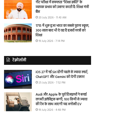
नीट परीक्षा में सफलता “शिक्षा क्रांति” के
व्यापक प्रभाव को उजागर करती है: शिक्षा मंत्री
बैंस
20 July 2026 - 11:43 AM
1715 में शुरू हुआ भारत का सबसे पुराना स्कूल,
300 साल बाद भी दे रहा है हजारों छात्रों को
शिक्षा
19 July 2026 - 7:14 PM
टेक्नोलॉजी
iOS 27 में नई Siri होगी पहले से ज्यादा स्मार्ट,
ChatGPT और Gemini को देगी टक्कर
25 July 2026 - 7:52 PM
Audi और Apple के पूर्व डिजाइनरों ने बनाई
लग्जरी इलेक्ट्रिक बग्गी, 100 किमी से ज्यादा
की रेंज के साथ आएगी यह अनोखी EV
19 July 2026 - 4:48 PM