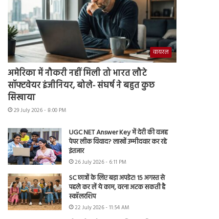
वायरल
अमेरिका में नौकरी नहीं मिली तो भारत लौटे
सॉफ्टवेयर इंजीनियर, बोले- संघर्ष ने बहुत कुछ
सिखाया
29 July 2026 - 8:00 PM
UGC NET Answer Key में देरी की वजह
पेपर लीक विवाद? लाखों उम्मीदवार कर रहे
इंतजार
26 July 2026 - 6:11 PM
SC छात्रों के लिए बड़ा अपडेट! 15 अगस्त से
पहले कर लें ये काम, वरना अटक सकती है
स्कॉलरशिप
22 July 2026 - 11:54 AM