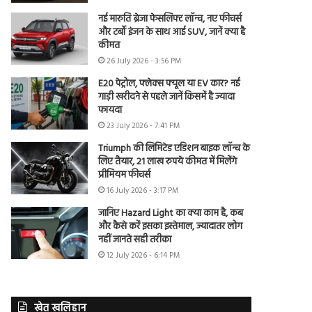
नई मारुति ब्रेजा फेसलिफ्ट लॉन्च, नए फीचर्स
और टर्बो इंजन के साथ आई SUV, जानें क्या है
कीमत
26 July 2026 - 3:56 PM
E20 पेट्रोल, फ्लेक्स फ्यूल या EV कार? नई
गाड़ी खरीदने से पहले जानें किसमें है ज्यादा
फायदा
23 July 2026 - 7:41 PM
Triumph की लिमिटेड एडिशन बाइक लॉन्च के
लिए तैयार, 21 लाख रुपये कीमत में मिलेंगे
प्रीमियम फीचर्स
16 July 2026 - 3:17 PM
जानिए Hazard Light का क्या काम है, कब
और कैसे करें इसका इस्तेमाल, ज्यादातर लोग
नहीं जानते सही तरीका
12 July 2026 - 6:14 PM
खेत खलिहान