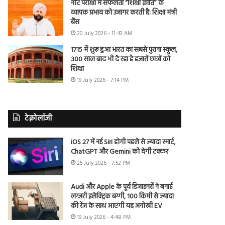
नीट परीक्षा में सफलता “शिक्षा क्रांति” के
व्यापक प्रभाव को उजागर करती है: शिक्षा मंत्री
बैंस
20 July 2026 - 11:43 AM
1715 में शुरू हुआ भारत का सबसे पुराना स्कूल,
300 साल बाद भी दे रहा है हजारों छात्रों को
शिक्षा
19 July 2026 - 7:14 PM
टेक्नोलॉजी
iOS 27 में नई Siri होगी पहले से ज्यादा स्मार्ट,
ChatGPT और Gemini को देगी टक्कर
25 July 2026 - 7:52 PM
Audi और Apple के पूर्व डिजाइनरों ने बनाई
लग्जरी इलेक्ट्रिक बग्गी, 100 किमी से ज्यादा
की रेंज के साथ आएगी यह अनोखी EV
19 July 2026 - 4:48 PM