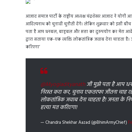
आजाद समाज पार्टी के राष्ट्रीय अध्यक्ष चंद्रशेखर आजाद ने योग
आदित्यनाथ को चुनावी चुनौती देंगे। लेकिन शुक्रवार को इसी बीच चंद
पता है आप धनबल, बाहुबल और सत्ता का दुरुपयोग कर मेरा आवेद
द्वारा सताया एक-एक व्यक्ति लोकतांत्रिक जवाब देना चाहता है।
करिएगा’
@Myogiadityanath
जी मुझे पता है आप धन
निरस्त करा कर, चुनाव एकतरफा जीतना चाह रहे 
लोकतांत्रिक जवाब देना चाहता है! जनता के नि
हत्या मत करिएगा!
— Chandra Shekhar Aazad (@BhimArmyChief)
F