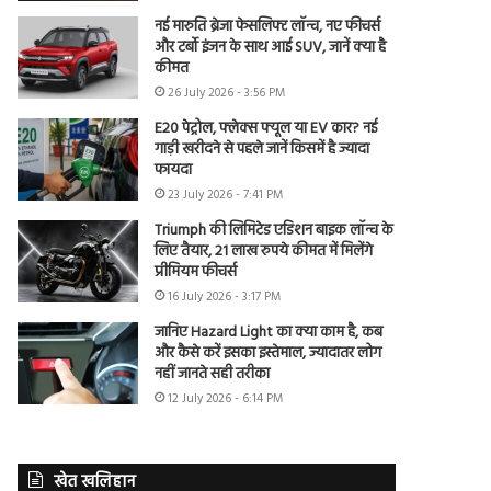
नई मारुति ब्रेजा फेसलिफ्ट लॉन्च, नए फीचर्स
और टर्बो इंजन के साथ आई SUV, जानें क्या है
कीमत
26 July 2026 - 3:56 PM
E20 पेट्रोल, फ्लेक्स फ्यूल या EV कार? नई
गाड़ी खरीदने से पहले जानें किसमें है ज्यादा
फायदा
23 July 2026 - 7:41 PM
Triumph की लिमिटेड एडिशन बाइक लॉन्च के
लिए तैयार, 21 लाख रुपये कीमत में मिलेंगे
प्रीमियम फीचर्स
16 July 2026 - 3:17 PM
जानिए Hazard Light का क्या काम है, कब
और कैसे करें इसका इस्तेमाल, ज्यादातर लोग
नहीं जानते सही तरीका
12 July 2026 - 6:14 PM
खेत खलिहान