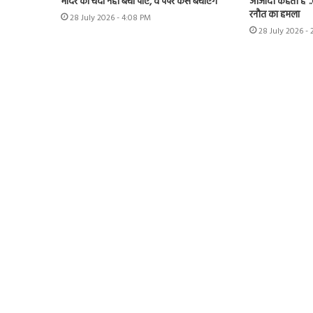
मंदिर का चंदा नहीं बचा पाए, वे पेपर कैसे बचाएंगे’
आजादी कहती हैं”.
रनौत का हमला
28 July 2026 - 4:08 PM
28 July 2026 -