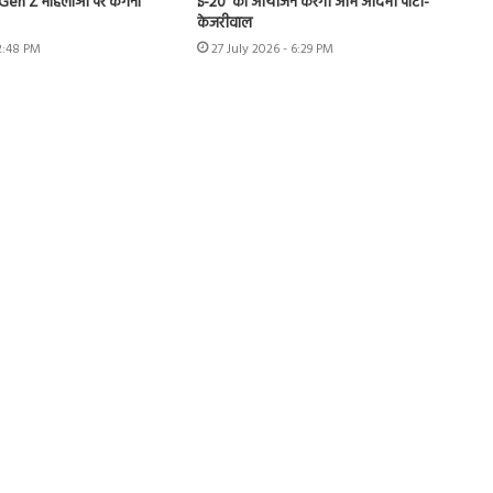
.Gen Z महिलाओं पर कंगना
ई-20’ का आयोजन करेगी आम आदमी पार्टी-
केजरीवाल
 2:48 PM
27 July 2026 - 6:29 PM