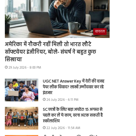
वायरल
अमेरिका में नौकरी नहीं मिली तो भारत लौटे
सॉफ्टवेयर इंजीनियर, बोले- संघर्ष ने बहुत कुछ
सिखाया
29 July 2026 - 8:00 PM
UGC NET Answer Key में देरी की वजह
पेपर लीक विवाद? लाखों उम्मीदवार कर रहे
इंतजार
26 July 2026 - 6:11 PM
SC छात्रों के लिए बड़ा अपडेट! 15 अगस्त से
पहले कर लें ये काम, वरना अटक सकती है
स्कॉलरशिप
22 July 2026 - 11:54 AM