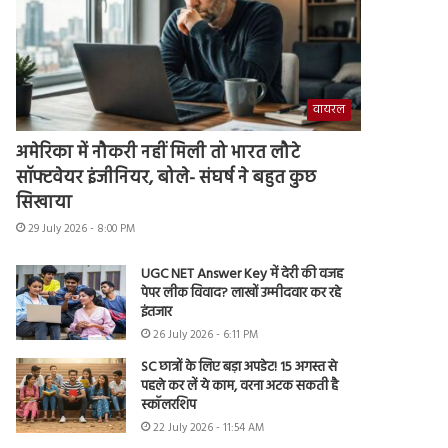
वायरल
अमेरिका में नौकरी नहीं मिली तो भारत लौटे
सॉफ्टवेयर इंजीनियर, बोले- संघर्ष ने बहुत कुछ
सिखाया
29 July 2026 - 8:00 PM
UGC NET Answer Key में देरी की वजह
पेपर लीक विवाद? लाखों उम्मीदवार कर रहे
इंतजार
26 July 2026 - 6:11 PM
SC छात्रों के लिए बड़ा अपडेट! 15 अगस्त से
पहले कर लें ये काम, वरना अटक सकती है
स्कॉलरशिप
22 July 2026 - 11:54 AM