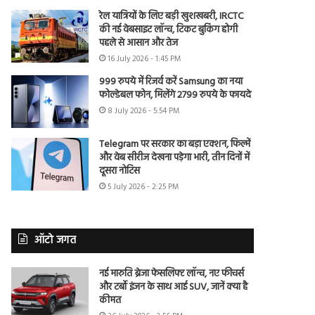
रेल यात्रियों के लिए बड़ी खुशखबरी, IRCTC
की नई वेबसाइट लॉन्च, टिकट बुकिंग होगी
पहले से आसान और तेज
16 July 2026 - 1:45 PM
999 रुपये में रिजर्व करें Samsung का नया
फोल्डेबल फोन, मिलेंगे 2799 रुपये के फायदे
8 July 2026 - 5:54 PM
Telegram पर सरकार का बड़ा एक्शन, फिल्में
और वेब सीरीज देखना पड़ेगा भारी, तीन दिनों में
दूसरा नोटिस
5 July 2026 - 2:25 PM
ऑटो जगत
नई मारुति ब्रेजा फेसलिफ्ट लॉन्च, नए फीचर्स
और टर्बो इंजन के साथ आई SUV, जानें क्या है
कीमत