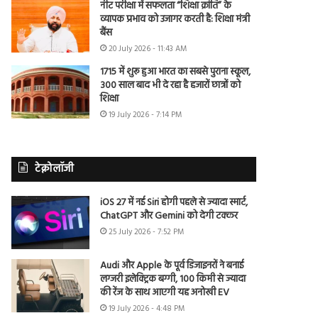
नीट परीक्षा में सफलता “शिक्षा क्रांति” के
व्यापक प्रभाव को उजागर करती है: शिक्षा मंत्री
बैंस
20 July 2026 - 11:43 AM
1715 में शुरू हुआ भारत का सबसे पुराना स्कूल,
300 साल बाद भी दे रहा है हजारों छात्रों को
शिक्षा
19 July 2026 - 7:14 PM
टेक्नोलॉजी
iOS 27 में नई Siri होगी पहले से ज्यादा स्मार्ट,
ChatGPT और Gemini को देगी टक्कर
25 July 2026 - 7:52 PM
Audi और Apple के पूर्व डिजाइनरों ने बनाई
लग्जरी इलेक्ट्रिक बग्गी, 100 किमी से ज्यादा
की रेंज के साथ आएगी यह अनोखी EV
19 July 2026 - 4:48 PM