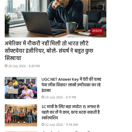
वायरल
अमेरिका में नौकरी नहीं मिली तो भारत लौटे
सॉफ्टवेयर इंजीनियर, बोले- संघर्ष ने बहुत कुछ
सिखाया
29 July 2026 - 8:00 PM
UGC NET Answer Key में देरी की वजह
पेपर लीक विवाद? लाखों उम्मीदवार कर रहे
इंतजार
26 July 2026 - 6:11 PM
SC छात्रों के लिए बड़ा अपडेट! 15 अगस्त से
पहले कर लें ये काम, वरना अटक सकती है
स्कॉलरशिप
22 July 2026 - 11:54 AM