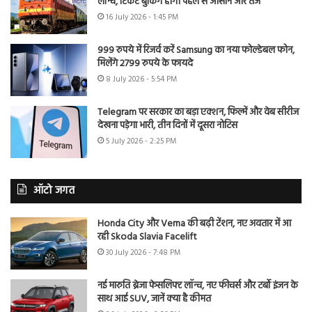
लॉन्च, टिकट बुकिंग होगी पहले से आसान और तेज
16 July 2026 - 1:45 PM
999 रुपये में रिजर्व करें Samsung का नया फोल्डेबल फोन,
मिलेंगे 2799 रुपये के फायदे
8 July 2026 - 5:54 PM
Telegram पर सरकार का बड़ा एक्शन, फिल्में और वेब सीरीज
देखना पड़ेगा भारी, तीन दिनों में दूसरा नोटिस
5 July 2026 - 2:25 PM
ऑटो जगत
Honda City और Verna की बढ़ी टेंशन, नए अवतार में आ
रही Skoda Slavia Facelift
30 July 2026 - 7:48 PM
नई मारुति ब्रेजा फेसलिफ्ट लॉन्च, नए फीचर्स और टर्बो इंजन के
साथ आई SUV, जानें क्या है कीमत