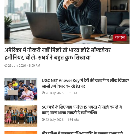
वायरल
अमेरिका में नौकरी नहीं मिली तो भारत लौटे सॉफ्टवेयर
इंजीनियर, बोले- संघर्ष ने बहुत कुछ सिखाया
29 July 2026 - 8:00 PM
UGC NET Answer Key में देरी की वजह पेपर लीक विवाद?
लाखों उम्मीदवार कर रहे इंतजार
26 July 2026 - 6:11 PM
SC छात्रों के लिए बड़ा अपडेट! 15 अगस्त से पहले कर लें ये
काम, वरना अटक सकती है स्कॉलरशिप
22 July 2026 - 11:54 AM