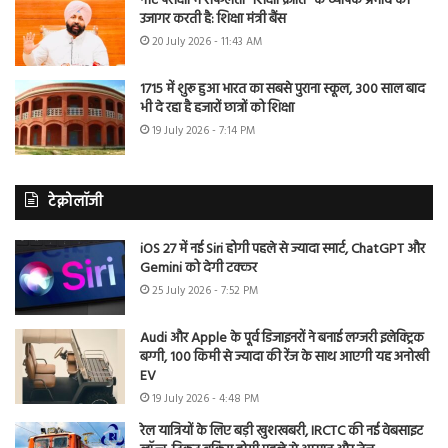
नीट परीक्षा में सफलता “शिक्षा क्रांति” के व्यापक प्रभाव को
उजागर करती है: शिक्षा मंत्री बैंस
20 July 2026 - 11:43 AM
1715 में शुरू हुआ भारत का सबसे पुराना स्कूल, 300 साल बाद
भी दे रहा है हजारों छात्रों को शिक्षा
19 July 2026 - 7:14 PM
टेक्नोलॉजी
iOS 27 में नई Siri होगी पहले से ज्यादा स्मार्ट, ChatGPT और
Gemini को देगी टक्कर
25 July 2026 - 7:52 PM
Audi और Apple के पूर्व डिजाइनरों ने बनाई लग्जरी इलेक्ट्रिक
बग्गी, 100 किमी से ज्यादा की रेंज के साथ आएगी यह अनोखी
EV
19 July 2026 - 4:48 PM
रेल यात्रियों के लिए बड़ी खुशखबरी, IRCTC की नई वेबसाइट