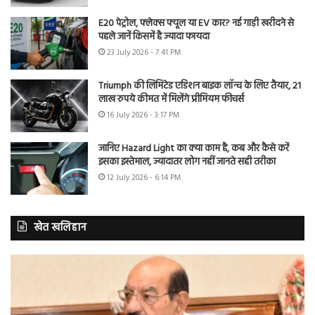
E20 पेट्रोल, फ्लेक्स फ्यूल या EV कार? नई गाड़ी खरीदने से
पहले जानें किसमें है ज्यादा फायदा
23 July 2026 - 7:41 PM
Triumph की लिमिटेड एडिशन बाइक लॉन्च के लिए तैयार, 21
लाख रुपये कीमत में मिलेंगे प्रीमियम फीचर्स
16 July 2026 - 3:17 PM
जानिए Hazard Light का क्या काम है, कब और कैसे करें
इसका इस्तेमाल, ज्यादातर लोग नहीं जानते सही तरीका
12 July 2026 - 6:14 PM
खेत खलिहान