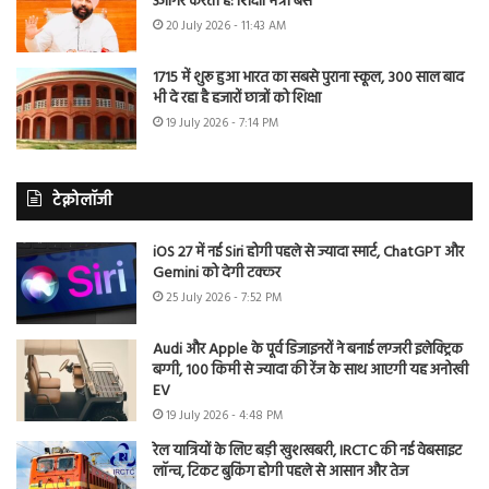
उजागर करती है: शिक्षा मंत्री बैंस
20 July 2026 - 11:43 AM
1715 में शुरू हुआ भारत का सबसे पुराना स्कूल, 300 साल बाद
भी दे रहा है हजारों छात्रों को शिक्षा
19 July 2026 - 7:14 PM
टेक्नोलॉजी
iOS 27 में नई Siri होगी पहले से ज्यादा स्मार्ट, ChatGPT और
Gemini को देगी टक्कर
25 July 2026 - 7:52 PM
Audi और Apple के पूर्व डिजाइनरों ने बनाई लग्जरी इलेक्ट्रिक
बग्गी, 100 किमी से ज्यादा की रेंज के साथ आएगी यह अनोखी
EV
19 July 2026 - 4:48 PM
रेल यात्रियों के लिए बड़ी खुशखबरी, IRCTC की नई वेबसाइट
लॉन्च, टिकट बुकिंग होगी पहले से आसान और तेज