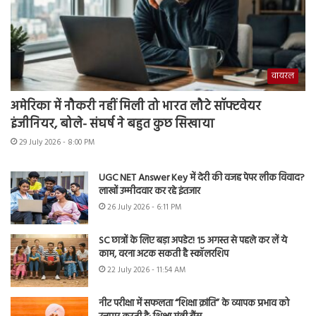
वायरल
अमेरिका में नौकरी नहीं मिली तो भारत लौटे सॉफ्टवेयर
इंजीनियर, बोले- संघर्ष ने बहुत कुछ सिखाया
29 July 2026 - 8:00 PM
UGC NET Answer Key में देरी की वजह पेपर लीक विवाद?
लाखों उम्मीदवार कर रहे इंतजार
26 July 2026 - 6:11 PM
SC छात्रों के लिए बड़ा अपडेट! 15 अगस्त से पहले कर लें ये
काम, वरना अटक सकती है स्कॉलरशिप
22 July 2026 - 11:54 AM
नीट परीक्षा में सफलता “शिक्षा क्रांति” के व्यापक प्रभाव को