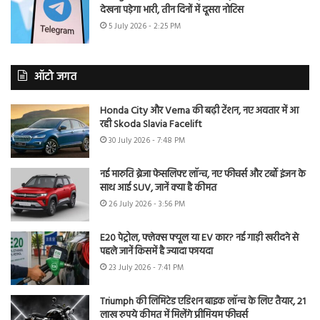
देखना पड़ेगा भारी, तीन दिनों में दूसरा नोटिस
5 July 2026 - 2:25 PM
ऑटो जगत
Honda City और Verna की बढ़ी टेंशन, नए अवतार में आ
रही Skoda Slavia Facelift
30 July 2026 - 7:48 PM
नई मारुति ब्रेजा फेसलिफ्ट लॉन्च, नए फीचर्स और टर्बो इंजन के
साथ आई SUV, जानें क्या है कीमत
26 July 2026 - 3:56 PM
E20 पेट्रोल, फ्लेक्स फ्यूल या EV कार? नई गाड़ी खरीदने से
पहले जानें किसमें है ज्यादा फायदा
23 July 2026 - 7:41 PM
Triumph की लिमिटेड एडिशन बाइक लॉन्च के लिए तैयार, 21
लाख रुपये कीमत में मिलेंगे प्रीमियम फीचर्स