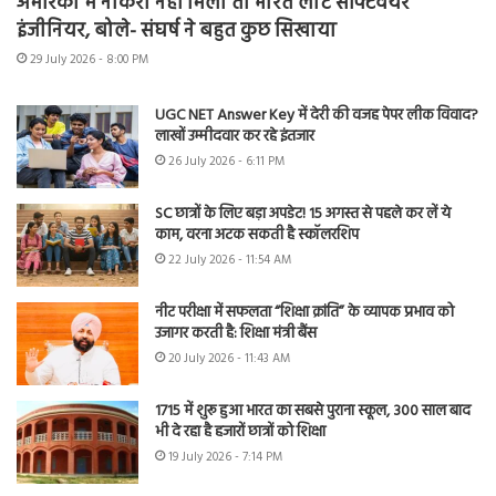
अमेरिका में नौकरी नहीं मिली तो भारत लौटे सॉफ्टवेयर
इंजीनियर, बोले- संघर्ष ने बहुत कुछ सिखाया
29 July 2026 - 8:00 PM
UGC NET Answer Key में देरी की वजह पेपर लीक विवाद?
लाखों उम्मीदवार कर रहे इंतजार
26 July 2026 - 6:11 PM
SC छात्रों के लिए बड़ा अपडेट! 15 अगस्त से पहले कर लें ये
काम, वरना अटक सकती है स्कॉलरशिप
22 July 2026 - 11:54 AM
नीट परीक्षा में सफलता “शिक्षा क्रांति” के व्यापक प्रभाव को
उजागर करती है: शिक्षा मंत्री बैंस
20 July 2026 - 11:43 AM
1715 में शुरू हुआ भारत का सबसे पुराना स्कूल, 300 साल बाद
भी दे रहा है हजारों छात्रों को शिक्षा
19 July 2026 - 7:14 PM