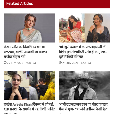
Related Articles
कंगना रनौत का विवादित बयान पर
‘भोजपुरी बवाल’ में काजल-अम्रपाली की
पलटवार, बोलीं- आजादी का मतलब
भिड़ंत, इनसिक्योरिटी पर छिड़ी जंग, एक-
मर्यादा तोड़ना नहीं
दूजे से भिड़ीं हसिनाएं
29 July 2026 - 7:00 PM
25 July 2026 - 6:57 PM
एक्ट्रेस Ayesha Khan हिरासत में ली गईं,
आधी रात सलमान खान का पोस्ट वायरल,
CJP प्रदर्शन के समर्थन में पहुंची थीं, जानिए
फैंस से पूछा- “आपकी तबीयत कैसी है?”