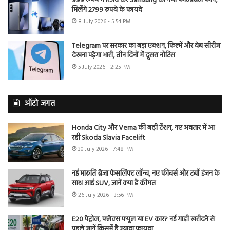
999 रुपये में रिजर्व करें Samsung का नया फोल्डेबल फोन,
मिलेंगे 2799 रुपये के फायदे
8 July 2026 - 5:54 PM
Telegram पर सरकार का बड़ा एक्शन, फिल्में और वेब सीरीज
देखना पड़ेगा भारी, तीन दिनों में दूसरा नोटिस
5 July 2026 - 2:25 PM
ऑटो जगत
Honda City और Verna की बढ़ी टेंशन, नए अवतार में आ
रही Skoda Slavia Facelift
30 July 2026 - 7:48 PM
नई मारुति ब्रेजा फेसलिफ्ट लॉन्च, नए फीचर्स और टर्बो इंजन के
साथ आई SUV, जानें क्या है कीमत
26 July 2026 - 3:56 PM
E20 पेट्रोल, फ्लेक्स फ्यूल या EV कार? नई गाड़ी खरीदने से
पहले जानें किसमें है ज्यादा फायदा