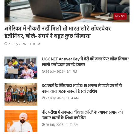
वायरल
अमेरिका में नौकरी नहीं मिली तो भारत लौटे सॉफ्टवेयर
इंजीनियर, बोले- संघर्ष ने बहुत कुछ सिखाया
29 July 2026 - 8:00 PM
UGC NET Answer Key में देरी की वजह पेपर लीक विवाद?
लाखों उम्मीदवार कर रहे इंतजार
26 July 2026 - 6:11 PM
SC छात्रों के लिए बड़ा अपडेट! 15 अगस्त से पहले कर लें ये
काम, वरना अटक सकती है स्कॉलरशिप
22 July 2026 - 11:54 AM
नीट परीक्षा में सफलता “शिक्षा क्रांति” के व्यापक प्रभाव को
उजागर करती है: शिक्षा मंत्री बैंस
20 July 2026 - 11:43 AM