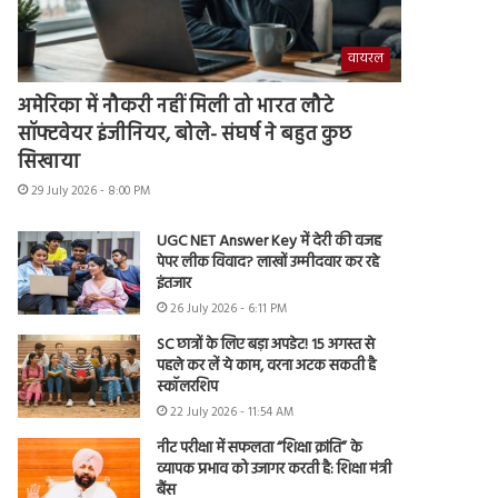
वायरल
अमेरिका में नौकरी नहीं मिली तो भारत लौटे
सॉफ्टवेयर इंजीनियर, बोले- संघर्ष ने बहुत कुछ
सिखाया
29 July 2026 - 8:00 PM
UGC NET Answer Key में देरी की वजह
पेपर लीक विवाद? लाखों उम्मीदवार कर रहे
इंतजार
26 July 2026 - 6:11 PM
SC छात्रों के लिए बड़ा अपडेट! 15 अगस्त से
पहले कर लें ये काम, वरना अटक सकती है
स्कॉलरशिप
22 July 2026 - 11:54 AM
नीट परीक्षा में सफलता “शिक्षा क्रांति” के
व्यापक प्रभाव को उजागर करती है: शिक्षा मंत्री
बैंस