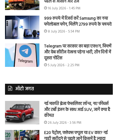
पहले से आसान और तेज
16 July 2026 - 1:45 PM
999 रुपये में रिजर्व करें Samsung का नया
फोल्डेबल फोन, मिलेंगे 2799 रुपये के फायदे
8 July 2026 - 5:54 PM
Telegram पर सरकार का बड़ा एक्शन, फिल्में
और वेब सीरीज देखना पड़ेगा भारी, तीन दिनों में
दूसरा नोटिस
5 July 2026 - 2:25 PM
ऑटो जगत
नई मारुति ब्रेजा फेसलिफ्ट लॉन्च, नए फीचर्स
और टर्बो इंजन के साथ आई SUV, जानें क्या है
कीमत
26 July 2026 - 3:56 PM
E20 पेट्रोल, फ्लेक्स फ्यूल या EV कार? नई
गाड़ी खरीदने से पहले जानें किसमें है ज्यादा