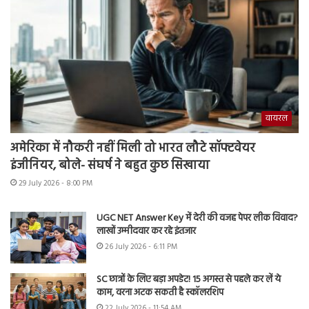
वायरल
अमेरिका में नौकरी नहीं मिली तो भारत लौटे सॉफ्टवेयर
इंजीनियर, बोले- संघर्ष ने बहुत कुछ सिखाया
29 July 2026 - 8:00 PM
UGC NET Answer Key में देरी की वजह पेपर लीक विवाद?
लाखों उम्मीदवार कर रहे इंतजार
26 July 2026 - 6:11 PM
SC छात्रों के लिए बड़ा अपडेट! 15 अगस्त से पहले कर लें ये
काम, वरना अटक सकती है स्कॉलरशिप
22 July 2026 - 11:54 AM