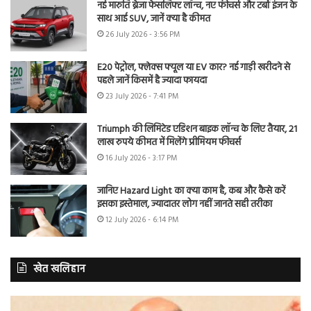
नई मारुति ब्रेजा फेसलिफ्ट लॉन्च, नए फीचर्स और टर्बो इंजन के
साथ आई SUV, जानें क्या है कीमत
26 July 2026 - 3:56 PM
E20 पेट्रोल, फ्लेक्स फ्यूल या EV कार? नई गाड़ी खरीदने से
पहले जानें किसमें है ज्यादा फायदा
23 July 2026 - 7:41 PM
Triumph की लिमिटेड एडिशन बाइक लॉन्च के लिए तैयार, 21
लाख रुपये कीमत में मिलेंगे प्रीमियम फीचर्स
16 July 2026 - 3:17 PM
जानिए Hazard Light का क्या काम है, कब और कैसे करें
इसका इस्तेमाल, ज्यादातर लोग नहीं जानते सही तरीका
12 July 2026 - 6:14 PM
खेत खलिहान