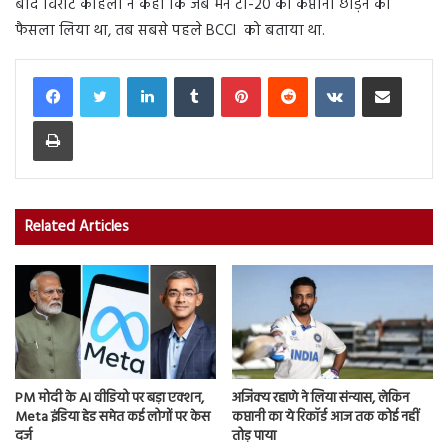
बाद विराट कोहली ने कहा कि जब मैंने टी-20 की कप्तानी छोड़ने का
फैसला लिया था, तब सबसे पहले BCCI को बताया था.
LinkedIn
Tumblr
Pinterest
Reddit
VKontakte
Share via Email
Print
Related Articles
PM मोदी के AI वीडियो पर बड़ा एक्शन,
अजिंक्य रहाणे ने लिया संन्यास, लेकिन
Meta इंडिया हेड समेत कई लोगों पर केस
कप्तानी का ये रिकॉर्ड आज तक कोई नहीं
दर्ज
तोड़ पाया