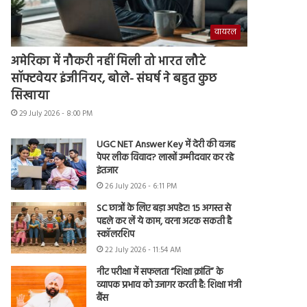
वायरल
अमेरिका में नौकरी नहीं मिली तो भारत लौटे
सॉफ्टवेयर इंजीनियर, बोले- संघर्ष ने बहुत कुछ
सिखाया
29 July 2026 - 8:00 PM
UGC NET Answer Key में देरी की वजह
पेपर लीक विवाद? लाखों उम्मीदवार कर रहे
इंतजार
26 July 2026 - 6:11 PM
SC छात्रों के लिए बड़ा अपडेट! 15 अगस्त से
पहले कर लें ये काम, वरना अटक सकती है
स्कॉलरशिप
22 July 2026 - 11:54 AM
नीट परीक्षा में सफलता “शिक्षा क्रांति” के
व्यापक प्रभाव को उजागर करती है: शिक्षा मंत्री
बैंस