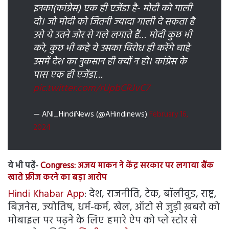
इनका(कांग्रेस) एक ही एजेंडा है- मोदी को गाली
दो। जो मोदी को जितनी ज्यादा गाली दे सकता है
उसे ये उतने जोर से गले लगाते हैं… मोदी कुछ भी
करे, कुछ भी कहे ये उसका विरोध ही करेंगे चाहे
उसमें देश का नुकसान ही क्यों न हो। कांग्रेस के
पास एक ही एजेंडा…
pic.twitter.com/rUpbCRJvC7
— ANI_HindiNews (@AHindinews)
February 16,
2024
ये भी पढ़ें-
Congress: अजय माकन ने केंद्र सरकार पर लगाया बैंक
खाते फ्रीज करने का बड़ा आरोप
Hindi Khabar App
: देश, राजनीति, टेक, बॉलीवुड, राष्ट्र,
बिज़नेस, ज्योतिष, धर्म-कर्म, खेल, ऑटो से जुड़ी ख़बरो को
मोबाइल पर पढ़ने के लिए हमारे ऐप को प्ले स्टोर से