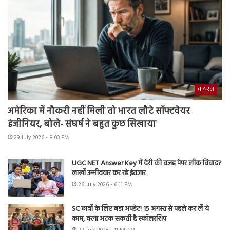
वायरल
अमेरिका में नौकरी नहीं मिली तो भारत लौटे सॉफ्टवेयर
इंजीनियर, बोले- संघर्ष ने बहुत कुछ सिखाया
29 July 2026 - 8:00 PM
UGC NET Answer Key में देरी की वजह पेपर लीक विवाद?
लाखों उम्मीदवार कर रहे इंतजार
26 July 2026 - 6:11 PM
SC छात्रों के लिए बड़ा अपडेट! 15 अगस्त से पहले कर लें ये
काम, वरना अटक सकती है स्कॉलरशिप