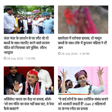
जंतर मंतर के प्रदर्शन से घर लौट रहे दो
बालोतरा में दर्दनाक हादसा, दो मासूम
बच्चों के साथ मारपीट करने वाले सत्यम
बच्चों के साथ टांके में कूदकर महिला ने दी
पंडित को गिरफ्तार करे पुलिस- सौरभ
जान
भारद्वाज
28 July 2026 - 5:39 PM
28 July 2026 - 7:26 PM
अखिलेश यादव का केंद्र पर हमला, बोले-
“वे कई लोगों के साथ शारीरिक संबंध बनाने
‘जो राम मंदिर का चंदा नहीं बचा पाए, वे पेपर
को आजादी कहती हैं”..Gen Z महिलाओं
कैसे बचाएंगे’
पर कंगना रनौत का हमला