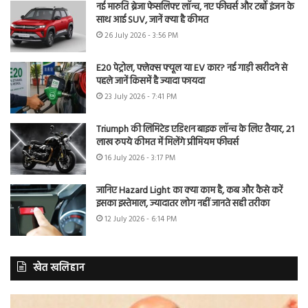
नई मारुति ब्रेजा फेसलिफ्ट लॉन्च, नए फीचर्स और टर्बो इंजन के
साथ आई SUV, जानें क्या है कीमत
26 July 2026 - 3:56 PM
E20 पेट्रोल, फ्लेक्स फ्यूल या EV कार? नई गाड़ी खरीदने से
पहले जानें किसमें है ज्यादा फायदा
23 July 2026 - 7:41 PM
Triumph की लिमिटेड एडिशन बाइक लॉन्च के लिए तैयार, 21
लाख रुपये कीमत में मिलेंगे प्रीमियम फीचर्स
16 July 2026 - 3:17 PM
जानिए Hazard Light का क्या काम है, कब और कैसे करें
इसका इस्तेमाल, ज्यादातर लोग नहीं जानते सही तरीका
12 July 2026 - 6:14 PM
खेत खलिहान