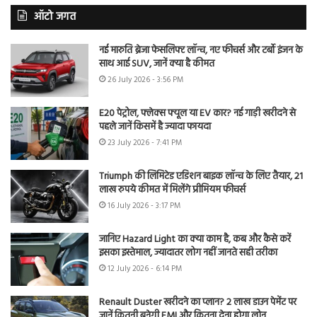
ऑटो जगत
नई मारुति ब्रेजा फेसलिफ्ट लॉन्च, नए फीचर्स और टर्बो इंजन के
साथ आई SUV, जानें क्या है कीमत
26 July 2026 - 3:56 PM
E20 पेट्रोल, फ्लेक्स फ्यूल या EV कार? नई गाड़ी खरीदने से
पहले जानें किसमें है ज्यादा फायदा
23 July 2026 - 7:41 PM
Triumph की लिमिटेड एडिशन बाइक लॉन्च के लिए तैयार, 21
लाख रुपये कीमत में मिलेंगे प्रीमियम फीचर्स
16 July 2026 - 3:17 PM
जानिए Hazard Light का क्या काम है, कब और कैसे करें
इसका इस्तेमाल, ज्यादातर लोग नहीं जानते सही तरीका
12 July 2026 - 6:14 PM
Renault Duster खरीदने का प्लान? 2 लाख डाउन पेमेंट पर
जानें कितनी बनेगी EMI और कितना देना होगा लोन