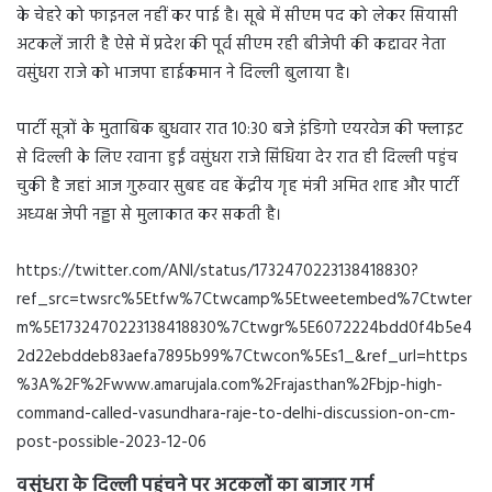
के चेहरे को फाइनल नहीं कर पाई है। सूबे में सीएम पद को लेकर सियासी
अटकलें जारी है ऐसे में प्रदेश की पूर्व सीएम रही बीजेपी की कद्दावर नेता
वसुंधरा राजे को भाजपा हाईकमान ने दिल्ली बुलाया है।
पार्टी सूत्रों के मुताबिक बुधवार रात 10:30 बजे इंडिगो एयरवेज की फ्लाइट
से दिल्ली के लिए रवाना हुईं वसुंधरा राजे सिंधिया देर रात ही दिल्ली पहुंच
चुकी है जहां आज गुरुवार सुबह वह केंद्रीय गृह मंत्री अमित शाह और पार्टी
अध्यक्ष जेपी नड्डा से मुलाकात कर सकती है।
https://twitter.com/ANI/status/1732470223138418830?
ref_src=twsrc%5Etfw%7Ctwcamp%5Etweetembed%7Ctwter
m%5E1732470223138418830%7Ctwgr%5E6072224bdd0f4b5e4
2d22ebddeb83aefa7895b99%7Ctwcon%5Es1_&ref_url=https
%3A%2F%2Fwww.amarujala.com%2Frajasthan%2Fbjp-high-
command-called-vasundhara-raje-to-delhi-discussion-on-cm-
post-possible-2023-12-06
वसुंधरा के दिल्ली पहुंचने पर अटकलों का बाजार गर्म