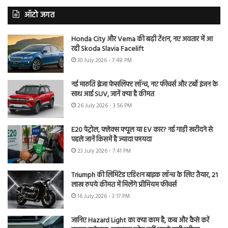
ऑटो जगत
Honda City और Verna की बढ़ी टेंशन, नए अवतार में आ
रही Skoda Slavia Facelift
30 July 2026 - 7:48 PM
नई मारुति ब्रेजा फेसलिफ्ट लॉन्च, नए फीचर्स और टर्बो इंजन के
साथ आई SUV, जानें क्या है कीमत
26 July 2026 - 3:56 PM
E20 पेट्रोल, फ्लेक्स फ्यूल या EV कार? नई गाड़ी खरीदने से
पहले जानें किसमें है ज्यादा फायदा
23 July 2026 - 7:41 PM
Triumph की लिमिटेड एडिशन बाइक लॉन्च के लिए तैयार, 21
लाख रुपये कीमत में मिलेंगे प्रीमियम फीचर्स
16 July 2026 - 3:17 PM
जानिए Hazard Light का क्या काम है, कब और कैसे करें