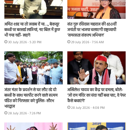
अमित शाह या तो जवाब दें या…., बेकसूर
संत गुरु रविदास महाराज की 650वीं
बच्चों पर बरसाई लाठियां, नए बिल में कुछ
जयंती पर भाजपा चलाएगी राष्ट्रव्यापी
भी नया नहीं- खड़गे
‘समरसता संकल्प अभियान’
30 July 2026 - 5:20 PM
29 July 2026 - 7:56 AM
जंतर मंतर के प्रदर्शन से घर लौट रहे दो
अखिलेश यादव का केंद्र पर हमला, बोले-
बच्चों के साथ मारपीट करने वाले सत्यम
‘जो राम मंदिर का चंदा नहीं बचा पाए, वे पेपर
पंडित को गिरफ्तार करे पुलिस- सौरभ
कैसे बचाएंगे’
भारद्वाज
28 July 2026 - 4:08 PM
28 July 2026 - 7:26 PM