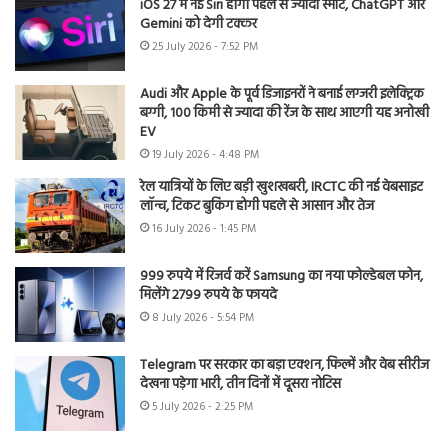
iOS 27 में नई Siri होगी पहले से ज्यादा स्मार्ट, ChatGPT और
Gemini को देगी टक्कर
25 July 2026 - 7:52 PM
Audi और Apple के पूर्व डिजाइनरों ने बनाई लग्जरी इलेक्ट्रिक
बग्गी, 100 किमी से ज्यादा की रेंज के साथ आएगी यह अनोखी
EV
19 July 2026 - 4:48 PM
रेल यात्रियों के लिए बड़ी खुशखबरी, IRCTC की नई वेबसाइट
लॉन्च, टिकट बुकिंग होगी पहले से आसान और तेज
16 July 2026 - 1:45 PM
999 रुपये में रिजर्व करें Samsung का नया फोल्डेबल फोन,
मिलेंगे 2799 रुपये के फायदे
8 July 2026 - 5:54 PM
Telegram पर सरकार का बड़ा एक्शन, फिल्में और वेब सीरीज
देखना पड़ेगा भारी, तीन दिनों में दूसरा नोटिस
5 July 2026 - 2:25 PM