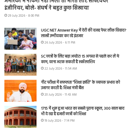
अमेरिका में नौकरी नहीं मिली तो भारत लौटे सॉफ्टवेयर
इंजीनियर, बोले- संघर्ष ने बहुत कुछ सिखाया
29 July 2026 - 8:00 PM
UGC NET Answer Key में देरी की वजह पेपर लीक विवाद?
लाखों उम्मीदवार कर रहे इंतजार
26 July 2026 - 6:11 PM
SC छात्रों के लिए बड़ा अपडेट! 15 अगस्त से पहले कर लें ये
काम, वरना अटक सकती है स्कॉलरशिप
22 July 2026 - 11:54 AM
नीट परीक्षा में सफलता “शिक्षा क्रांति” के व्यापक प्रभाव को
उजागर करती है: शिक्षा मंत्री बैंस
20 July 2026 - 11:43 AM
1715 में शुरू हुआ भारत का सबसे पुराना स्कूल, 300 साल बाद
भी दे रहा है हजारों छात्रों को शिक्षा
19 July 2026 - 7:14 PM