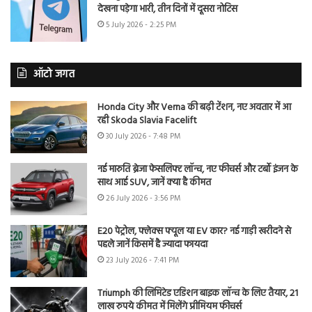
देखना पड़ेगा भारी, तीन दिनों में दूसरा नोटिस
5 July 2026 - 2:25 PM
ऑटो जगत
Honda City और Verna की बढ़ी टेंशन, नए अवतार में आ
रही Skoda Slavia Facelift
30 July 2026 - 7:48 PM
नई मारुति ब्रेजा फेसलिफ्ट लॉन्च, नए फीचर्स और टर्बो इंजन के
साथ आई SUV, जानें क्या है कीमत
26 July 2026 - 3:56 PM
E20 पेट्रोल, फ्लेक्स फ्यूल या EV कार? नई गाड़ी खरीदने से
पहले जानें किसमें है ज्यादा फायदा
23 July 2026 - 7:41 PM
Triumph की लिमिटेड एडिशन बाइक लॉन्च के लिए तैयार, 21
लाख रुपये कीमत में मिलेंगे प्रीमियम फीचर्स