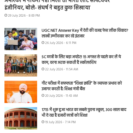
अमेरिका में नौकरी नहीं मिली तो भारत लौटे सॉफ्टवेयर
इंजीनियर, बोले- संघर्ष ने बहुत कुछ सिखाया
29 July 2026 - 8:00 PM
UGC NET Answer Key में देरी की वजह पेपर लीक विवाद?
लाखों उम्मीदवार कर रहे इंतजार
26 July 2026 - 6:11 PM
SC छात्रों के लिए बड़ा अपडेट! 15 अगस्त से पहले कर लें ये
काम, वरना अटक सकती है स्कॉलरशिप
22 July 2026 - 11:54 AM
नीट परीक्षा में सफलता “शिक्षा क्रांति” के व्यापक प्रभाव को
उजागर करती है: शिक्षा मंत्री बैंस
20 July 2026 - 11:43 AM
1715 में शुरू हुआ भारत का सबसे पुराना स्कूल, 300 साल बाद
भी दे रहा है हजारों छात्रों को शिक्षा
19 July 2026 - 7:14 PM