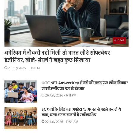
वायरल
अमेरिका में नौकरी नहीं मिली तो भारत लौटे सॉफ्टवेयर
इंजीनियर, बोले- संघर्ष ने बहुत कुछ सिखाया
29 July 2026 - 8:00 PM
UGC NET Answer Key में देरी की वजह पेपर लीक विवाद?
लाखों उम्मीदवार कर रहे इंतजार
26 July 2026 - 6:11 PM
SC छात्रों के लिए बड़ा अपडेट! 15 अगस्त से पहले कर लें ये
काम, वरना अटक सकती है स्कॉलरशिप
22 July 2026 - 11:54 AM